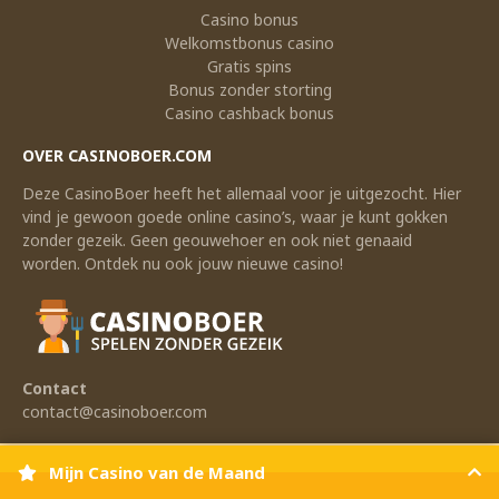
Casino bonus
Welkomstbonus casino
Gratis spins
Bonus zonder storting
Casino cashback bonus
OVER CASINOBOER.COM
Deze CasinoBoer heeft het allemaal voor je uitgezocht. Hier
vind je gewoon goede online casino’s, waar je kunt gokken
zonder gezeik. Geen geouwehoer en ook niet genaaid
worden. Ontdek nu ook jouw nieuwe casino!
Contact
contact@casinoboer.com
Mijn Casino van de Maand
Speel Nu!
150% tot € 1.500 + 150 free spins