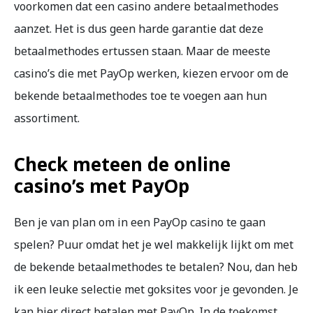
voorkomen dat een casino andere betaalmethodes
aanzet. Het is dus geen harde garantie dat deze
betaalmethodes ertussen staan. Maar de meeste
casino’s die met PayOp werken, kiezen ervoor om de
bekende betaalmethodes toe te voegen aan hun
assortiment.
Check meteen de online
casino’s met PayOp
Ben je van plan om in een PayOp casino te gaan
spelen? Puur omdat het je wel makkelijk lijkt om met
de bekende betaalmethodes te betalen? Nou, dan heb
ik een leuke selectie met goksites voor je gevonden. Je
kan hier direct betalen met PayOp. In de toekomst