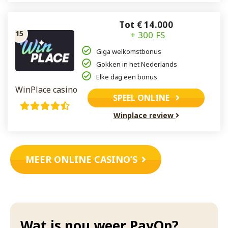
Tot € 14.000
+ 300 FS
Giga welkomstbonus
Gokken in het Nederlands
Elke dag een bonus
WinPlace casino
SPEEL ONLINE
Winplace review
MEER ONLINE CASINO’S
Wat is nou weer PayOp?