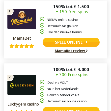
Check meteen de online casino's met PayOp
150% tot € 1.500
+ 150 free spins
De voor- en nadelen van PayOp casino op een rij
NIEUW online casino
Veelgestelde vragen over PayOp casino
Betrouwbaar gokken
Elke dag nieuwe bonus
MamaBet
SPEEL ONLINE
MamaBet review
100% tot € 4.000
+ 700 Free spins
iDeal via VOLT
Nu in het Nederlands!
Gokken zonder cruks
Betrouwbaar online casino
Luckygem casino