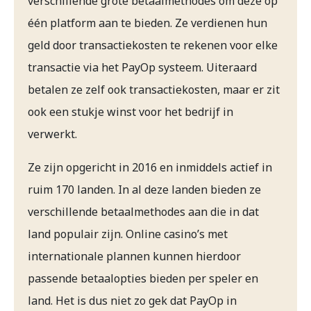
verschillende grote betaalmethodes om deze op
één platform aan te bieden. Ze verdienen hun
geld door transactiekosten te rekenen voor elke
transactie via het PayOp systeem. Uiteraard
betalen ze zelf ook transactiekosten, maar er zit
ook een stukje winst voor het bedrijf in
verwerkt.
Ze zijn opgericht in 2016 en inmiddels actief in
ruim 170 landen. In al deze landen bieden ze
verschillende betaalmethodes aan die in dat
land populair zijn. Online casino’s met
internationale plannen kunnen hierdoor
passende betaalopties bieden per speler en
land. Het is dus niet zo gek dat PayOp in