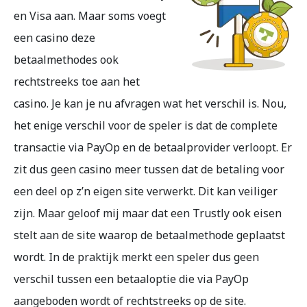
en Visa aan. Maar soms voegt
een casino deze
betaalmethodes ook
rechtstreeks toe aan het
casino. Je kan je nu afvragen wat het verschil is. Nou,
het enige verschil voor de speler is dat de complete
transactie via PayOp en de betaalprovider verloopt. Er
zit dus geen casino meer tussen dat de betaling voor
een deel op z’n eigen site verwerkt. Dit kan veiliger
zijn. Maar geloof mij maar dat een Trustly ook eisen
stelt aan de site waarop de betaalmethode geplaatst
wordt. In de praktijk merkt een speler dus geen
verschil tussen een betaaloptie die via PayOp
aangeboden wordt of rechtstreeks op de site.