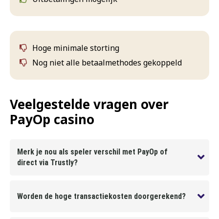
Hoge minimale storting
Nog niet alle betaalmethodes gekoppeld
Veelgestelde vragen over
PayOp casino
Merk je nou als speler verschil met PayOp of
direct via Trustly?
Het zal geen verrassing meer zijn, maar ik merk
Worden de hoge transactiekosten doorgerekend?
dus bijna geen verschil. Maar goed, zo hoort het
ook!