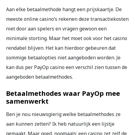
Aan elke betaalmethode hangt een prijskaartje. De
meeste online casino’s rekenen deze transactiekosten
niet door aan spelers en vragen gewoon een
minimale storting. Maar het moet ook voor het casino
rendabel blijven. Het kan hierdoor gebeuren dat
sommige betaalopties niet aangeboden worden. Je
kan dus per PayOp casino een verschil zien tussen de
aangeboden betaalmethodes.
Betaalmethodes waar PayOp mee
samenwerkt
Ben je nou nieuwsgierig welke betaalmethodes ze
aan kunnen zetten? Ik heb natuurlijk een lijstje
gemaakt. Maar goed, nogmaals: een casino zet zelf de