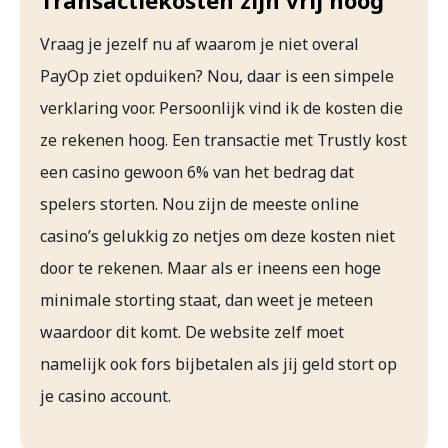
Transactiekosten zijn vrij hoog
Vraag je jezelf nu af waarom je niet overal
PayOp ziet opduiken? Nou, daar is een simpele
verklaring voor. Persoonlijk vind ik de kosten die
ze rekenen hoog. Een transactie met Trustly kost
een casino gewoon 6% van het bedrag dat
spelers storten. Nou zijn de meeste online
casino’s gelukkig zo netjes om deze kosten niet
door te rekenen. Maar als er ineens een hoge
minimale storting staat, dan weet je meteen
waardoor dit komt. De website zelf moet
namelijk ook fors bijbetalen als jij geld stort op
je casino account.