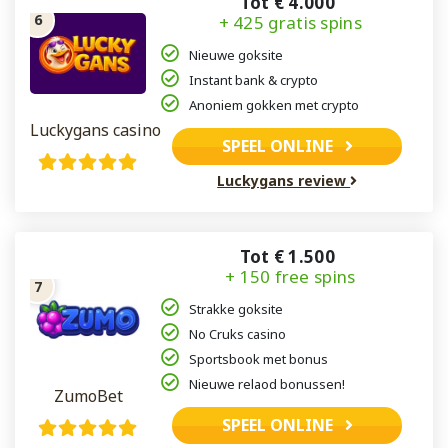
Tot € 4.000
+ 425 gratis spins
Nieuwe goksite
Instant bank & crypto
Anoniem gokken met crypto
Luckygans casino
SPEEL ONLINE
Luckygans review
Tot € 1.500
+ 150 free spins
Strakke goksite
No Cruks casino
Sportsbook met bonus
Nieuwe relaod bonussen!
ZumoBet
SPEEL ONLINE