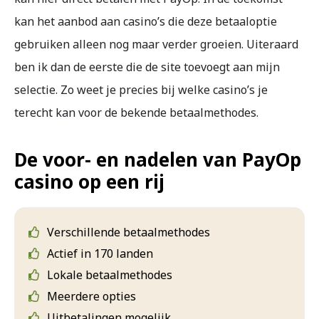
kan het aanbod aan casino’s die deze betaaloptie
gebruiken alleen nog maar verder groeien. Uiteraard
ben ik dan de eerste die de site toevoegt aan mijn
selectie. Zo weet je precies bij welke casino’s je
terecht kan voor de bekende betaalmethodes.
De voor- en nadelen van PayOp
casino op een rij
Verschillende betaalmethodes
Actief in 170 landen
Lokale betaalmethodes
Meerdere opties
Uitbetalingen mogelijk