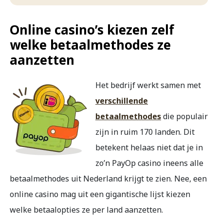
Online casino’s kiezen zelf
welke betaalmethodes ze
aanzetten
Het bedrijf werkt samen met
verschillende
betaalmethodes
die populair
zijn in ruim 170 landen. Dit
betekent helaas niet dat je in
zo’n PayOp casino ineens alle
betaalmethodes uit Nederland krijgt te zien. Nee, een
online casino mag uit een gigantische lijst kiezen
welke betaalopties ze per land aanzetten.