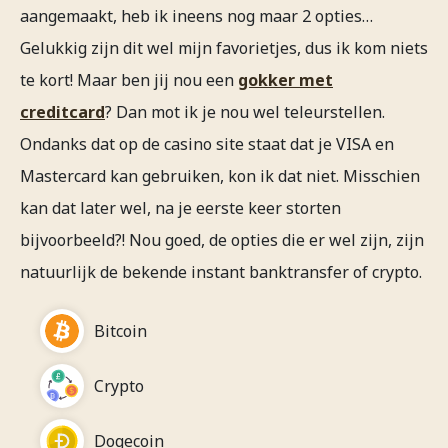
aangemaakt, heb ik ineens nog maar 2 opties…
Gelukkig zijn dit wel mijn favorietjes, dus ik kom niets
te kort! Maar ben jij nou een
gokker met
creditcard
? Dan mot ik je nou wel teleurstellen.
Ondanks dat op de casino site staat dat je VISA en
Mastercard kan gebruiken, kon ik dat niet. Misschien
kan dat later wel, na je eerste keer storten
bijvoorbeeld?! Nou goed, de opties die er wel zijn, zijn
natuurlijk de bekende instant banktransfer of crypto.
Bitcoin
Crypto
Dogecoin