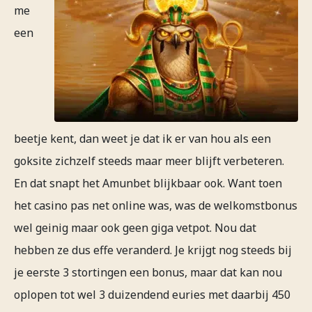
me
een
beetje kent, dan weet je dat ik er van hou als een
goksite zichzelf steeds maar meer blijft verbeteren.
En dat snapt het Amunbet blijkbaar ook. Want toen
het casino pas net online was, was de welkomstbonus
wel geinig maar ook geen giga vetpot. Nou dat
hebben ze dus effe veranderd. Je krijgt nog steeds bij
je eerste 3 stortingen een bonus, maar dat kan nou
oplopen tot wel 3 duizendend euries met daarbij 450