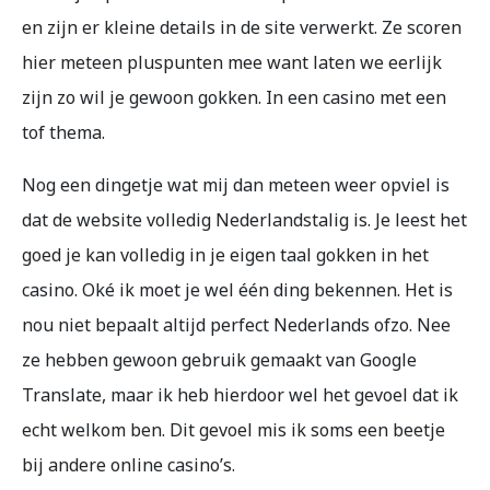
en zijn er kleine details in de site verwerkt. Ze scoren
hier meteen pluspunten mee want laten we eerlijk
zijn zo wil je gewoon gokken. In een casino met een
tof thema.
Nog een dingetje wat mij dan meteen weer opviel is
dat de website volledig Nederlandstalig is. Je leest het
goed je kan volledig in je eigen taal gokken in het
casino. Oké ik moet je wel één ding bekennen. Het is
nou niet bepaalt altijd perfect Nederlands ofzo. Nee
ze hebben gewoon gebruik gemaakt van Google
Translate, maar ik heb hierdoor wel het gevoel dat ik
echt welkom ben. Dit gevoel mis ik soms een beetje
bij andere online casino’s.