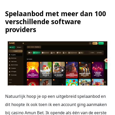
Je mot trouwens wel tenminste 500 euro storten
je aan om de bonusvoorwaarden goed te checken.
Woensdag: tot 150 gratis spins afhankelijk van
welk percentage je kunt claimen. Om het zo
om deze bonus te kunnen activeren. Oh en je
Zoals ik je net verteld heb, zijn die casino bonus
Spelaanbod met meer dan 100
makkelijk mogelijk te maken, heb ik het effe in
je storting
moet ook niet de Amunbet promo code ROYAL1
voorwaarden soms per bonus weer anders. Dus
verschillende software
onderstaande overzichtje voor je gezet:
Weekend: 25%, 50% of 75% bonus, allemaal tot
vergeten. Want anders kun je fluiten naar je
het is handig dat je vooraf weet hoe je de bonus
providers
Minimale storting € 20, gebruik code amun25
500 euro
centen.
vrijspeelt. Gemiddeld genomen speel je de
voor 25% bonus tot € 500
Amunbet casino bonus met 35 keer rond en krijg
je er 7 dagen de tijd voor. Maar de weekend reload
Minimale storting € 50, gebruik code amun50
Als je een reload bonus wilt activeren heb je wel
bonus kun je soms al in 30 keer vrijspelen.
een Amunbet casino promo code nodig. Hou hier
voor 50% bonus tot € 500
Kortom, check goed hoe je de bonus het beste
dus effe rekening mee. Voor de gratis spins bonus
Minimale storting € 100, gebruik code amun75
kunt vrijspelen. Het winstlimiet is ongeveer gelijk
moet je bonus code Goldenspin gebruiken en
voor 75% bonus tot € 500
aan de bonus. Je kunt je bonusgeld verdubbelen
voor de reload op maandag is de Amunbet bonus
en meer niet, dus betaal hem op tijd uit.
code Luckyamun. Kies jij liever voor de weekend
Zoals je ziet, hebbie dus keuze in de bonus. Wat
Natuurlijk hoop je op een uitgebreid spelaanbod en
reload bonus? Lees dan effe goed verder, want
dan ook grappig gedaan is, de bonus
Het vrijspelen van je geld kan alleen op de
dit hoopte ik ook toen ik een account ging aanmaken
dan mot je effe opletten.
voorwaarden worden lager, naar mate je storting
gokkasten. Deze tellen voor 100% mee. De andere
bij casino Amun Bet. Ik opende als één van de eerste