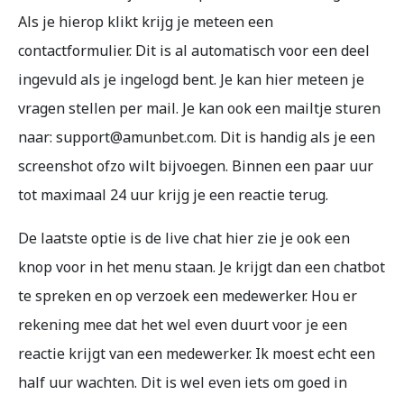
Als je hierop klikt krijg je meteen een
contactformulier. Dit is al automatisch voor een deel
ingevuld als je ingelogd bent. Je kan hier meteen je
vragen stellen per mail. Je kan ook een mailtje sturen
naar: support@amunbet.com. Dit is handig als je een
screenshot ofzo wilt bijvoegen. Binnen een paar uur
tot maximaal 24 uur krijg je een reactie terug.
De laatste optie is de live chat hier zie je ook een
knop voor in het menu staan. Je krijgt dan een chatbot
te spreken en op verzoek een medewerker. Hou er
rekening mee dat het wel even duurt voor je een
reactie krijgt van een medewerker. Ik moest echt een
half uur wachten. Dit is wel even iets om goed in