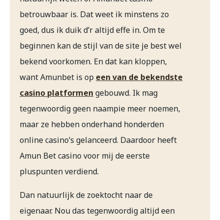
betrouwbaar is. Dat weet ik minstens zo
goed, dus ik duik d’r altijd effe in. Om te
beginnen kan de stijl van de site je best wel
bekend voorkomen. En dat kan kloppen,
want Amunbet is op
een van de bekendste
casino platformen
gebouwd. Ik mag
tegenwoordig geen naampie meer noemen,
maar ze hebben onderhand honderden
online casino’s gelanceerd. Daardoor heeft
Amun Bet casino voor mij de eerste
pluspunten verdiend.
Dan natuurlijk de zoektocht naar de
eigenaar. Nou das tegenwoordig altijd een