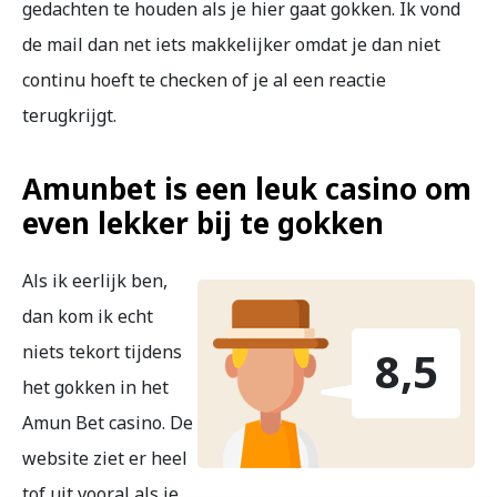
gedachten te houden als je hier gaat gokken. Ik vond
de mail dan net iets makkelijker omdat je dan niet
continu hoeft te checken of je al een reactie
terugkrijgt.
Amunbet is een leuk casino om
even lekker bij te gokken
Als ik eerlijk ben,
dan kom ik echt
niets tekort tijdens
8,5
het gokken in het
Amun Bet casino. De
website ziet er heel
tof uit vooral als je