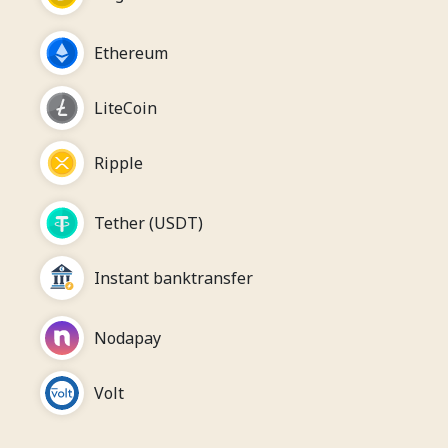
Ethereum
LiteCoin
Ripple
Tether (USDT)
Instant banktransfer
Nodapay
Volt