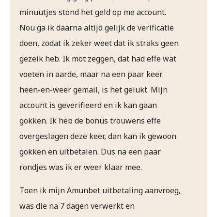
minuutjes stond het geld op me account.
Nou ga ik daarna altijd gelijk de verificatie
doen, zodat ik zeker weet dat ik straks geen
gezeik heb. Ik mot zeggen, dat had effe wat
voeten in aarde, maar na een paar keer
heen-en-weer gemail, is het gelukt. Mijn
account is geverifieerd en ik kan gaan
gokken. Ik heb de bonus trouwens effe
overgeslagen deze keer, dan kan ik gewoon
gokken en uitbetalen. Dus na een paar
rondjes was ik er weer klaar mee.
Toen ik mijn Amunbet uitbetaling aanvroeg,
was die na 7 dagen verwerkt en