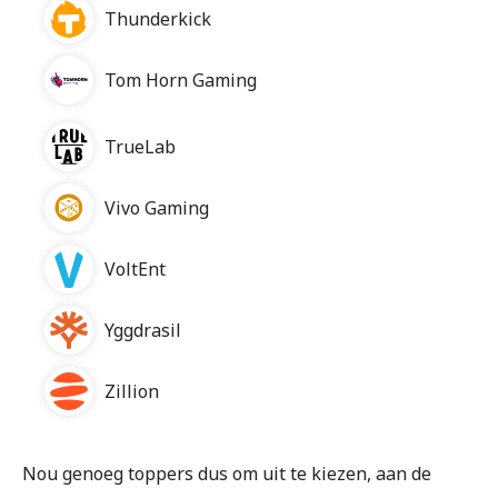
Thunderkick
Tom Horn Gaming
TrueLab
Vivo Gaming
VoltEnt
Yggdrasil
Zillion
Nou genoeg toppers dus om uit te kiezen, aan de