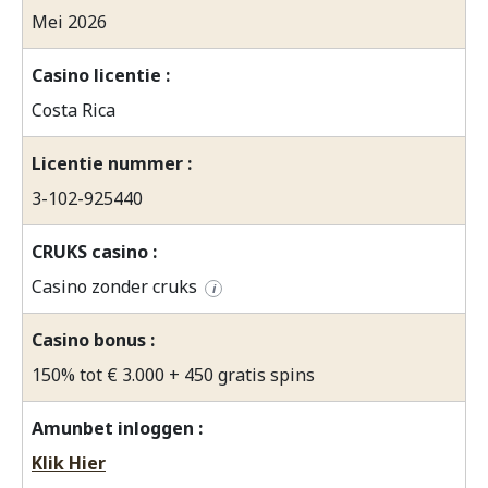
Mei 2026
Casino licentie
Costa Rica
Licentie nummer
3-102-925440
CRUKS casino
Casino zonder cruks
i
Casino bonus
150% tot € 3.000 + 450 gratis spins
Amunbet inloggen
Klik Hier