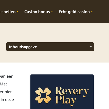
 spellen
Casino bonus
Echt geld casino
Inhoudsopgave
Revery Play casino review informatie
Revery Play weet mij wel te vermaken met
gouden graphics
Revery Play bonus: dit kun je er van
verwachten
 van een
Revery Play weet wel een mooi spelaanbod
 Met
neer te zetten hoor
er niet
Geld storten doe je met het gouden trio
Ga aan de slag met een magisch VIP
 in deze
programma bij Revery Play