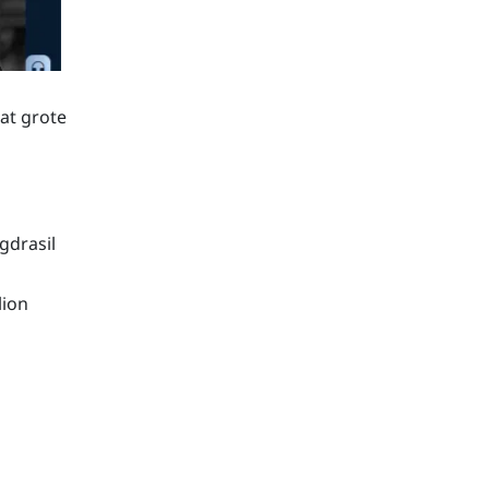
wat grote
gdrasil
lion