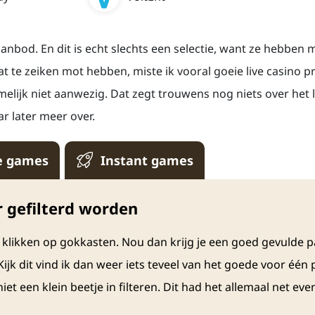
 aanbod. En dit is echt slechts een selectie, want ze hebben
at te zeiken mot hebben, miste ik vooral goeie live casino p
elijk niet aanwezig. Dat zegt trouwens nog niets over het l
r later meer over.
e games
Instant games
 gefilterd worden
s klikken op gokkasten. Nou dan krijg je een goed gevulde 
jk dit vind ik dan weer iets teveel van het goede voor één 
et een klein beetje in filteren. Dit had het allemaal net even