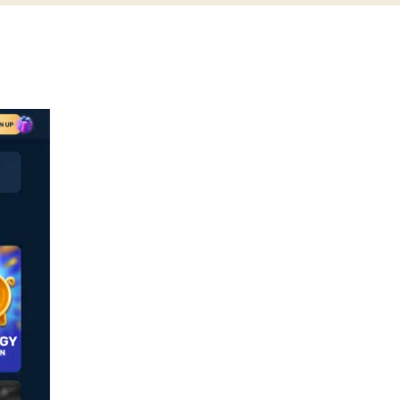
 in
s.
eren
aal
ie
an
o?
aal
de
ee
 dat
s