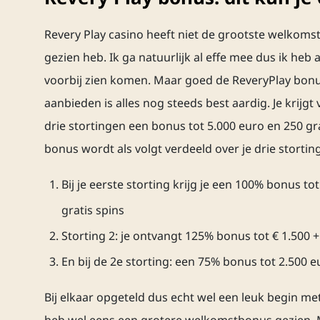
Revery Play casino heeft niet de grootste welkomst
gezien heb. Ik ga natuurlijk al effe mee dus ik heb 
voorbij zien komen. Maar goed de ReveryPlay bonu
aanbieden is alles nog steeds best aardig. Je krijgt
drie stortingen een bonus tot 5.000 euro en 250 gra
bonus wordt als volgt verdeeld over je drie stortin
Bij je eerste storting krijg je een 100% bonus to
gratis spins
Storting 2: je ontvangt 125% bonus tot € 1.500 +
En bij de 2e storting: een 75% bonus tot 2.500 e
Bij elkaar opgeteld dus echt wel een leuk begin met
heb wel eens een grotere welkomstbonus gezien. M