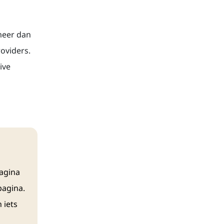
 meer dan
roviders.
ive
pagina
pagina.
 iets