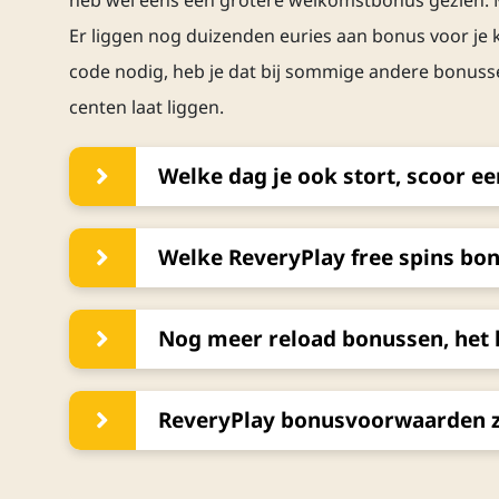
Er liggen nog duizenden euries aan bonus voor je 
code nodig, heb je dat bij sommige andere bonussen
centen laat liggen.
Welke dag je ook stort, scoor e
Natuurlijk is het wel leuk als zo’n goksite ook no
Welke ReveryPlay free spins bon
te zitten bij ReveryPlay casino. De website heeft
al meteen op maandag.
Ben je een echte fan van de online slots? Dan moe
Nog meer reload bonussen, het h
Jouw storting bepaalt hoeveel free spins je krijgt. 
Elke maandag is er een live cashback bonus van 1
euro? Dan krijg je 50 gratis spins. En als je 100 
Als je denkt dat het daarmee wel gedaan was, dan 
op de live casinospellen, krijg je geld terug bij v
ReveryPlay bonusvoorwaarden zi
ook nu weer een ReveryPlay promocode invoeren. A
ook nog een mooie reload bonus te scoren in het
deze bonus heb je trouwens geen promocode nod
activeren van 88% tot 1.500 euro. Dat is toch ne
Gelukkig zijn er geen grote verrassingen als je k
En daar stopt het niet! Op donderdag is er gewo