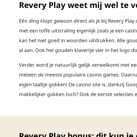
Revery Play weet mij wel te
Eén ding klopt gewoon direct als je bij Revery Play 
met een toffe uitstraling eigenlijk zoals je een casino
kan het niet goed in woorden uitdrukken. Alle go
al aan. Ook het gouden klavertje vier in het logo 
Verder word je natuurlijk gelijk verwelkomt met 
meteen de meeste populaire casino games. Daarnaas
eigen taaltje gokken! De casino site is, dankzij Goo
makkelijker gokken toch? Ook de eerste selecties en
Revery Play bonus: dit kun j