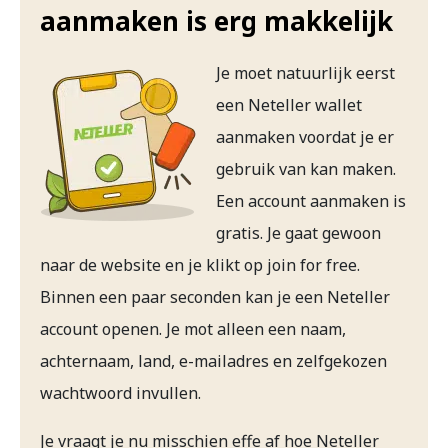
aanmaken is erg makkelijk
Je moet natuurlijk eerst
een Neteller wallet
aanmaken voordat je er
gebruik van kan maken.
Een account aanmaken is
gratis. Je gaat gewoon
naar de website en je klikt op join for free.
Binnen een paar seconden kan je een Neteller
account openen. Je mot alleen een naam,
achternaam, land, e-mailadres en zelfgekozen
wachtwoord invullen.
Je vraagt je nu misschien effe af hoe Neteller