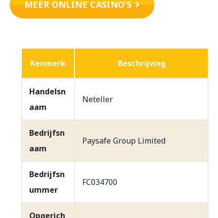
MEER ONLINE CASINO’S
Kenmerk
Beschrijving
Handelsn
Neteller
aam
Bedrijfsn
Paysafe Group Limited
aam
Bedrijfsn
FC034700
ummer
Opgerich