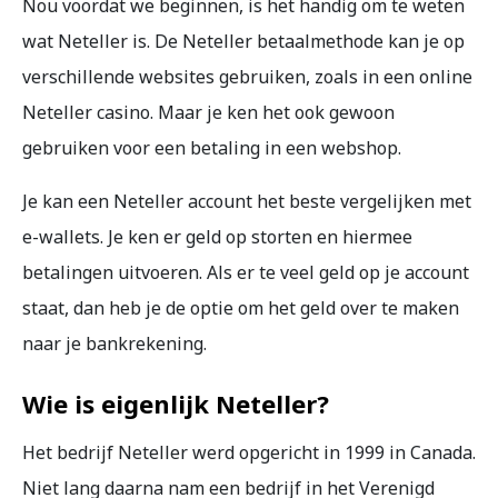
Nou voordat we beginnen, is het handig om te weten
wat Neteller is. De Neteller betaalmethode kan je op
verschillende websites gebruiken, zoals in een online
Neteller casino. Maar je ken het ook gewoon
gebruiken voor een betaling in een webshop.
Je kan een Neteller account
het beste vergelijken met
e-wallets. Je ken er geld op storten en hiermee
betalingen uitvoeren. Als er te veel geld op je account
staat, dan heb je de optie om het geld over te maken
naar je bankrekening.
Wie is eigenlijk Neteller?
Het bedrijf Neteller werd opgericht in 1999 in Canada.
Niet lang daarna nam een bedrijf in het Verenigd