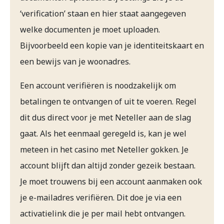
‘verification’ staan en hier staat aangegeven
welke documenten je moet uploaden.
Bijvoorbeeld een kopie van je identiteitskaart en
een bewijs van je woonadres.
Een account verifiëren is noodzakelijk om
betalingen te ontvangen of uit te voeren. Regel
dit dus direct voor je met Neteller aan de slag
gaat. Als het eenmaal geregeld is, kan je wel
meteen in het casino met Neteller gokken. Je
account blijft dan altijd zonder gezeik bestaan.
Je moet trouwens bij een account aanmaken ook
je e-mailadres verifiëren. Dit doe je via een
activatielink die je per mail hebt ontvangen.