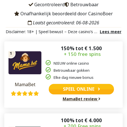
Gecontroleerd
Betrouwbaar
Uitbetalen via Neteller
Onafhankelijk beoordeeld door CasinoBoer
Storten en uitbetalingen uitvoeren met de Neteller app
Laatst gecontroleerd: 06-08-2026
Stappenplan: Geld storten in een Neteller casino
Hoe betrouwbaar is Neteller?
Disclaimer: 18+ | Speel bewust – Deze casino’s zijn
Lees meer
onafhankelijk
VIP programma binnen Neteller
150% tot € 1.500
Prepaid creditcard via Neteller
+ 150 free spins
Handelen in cryptomunten
NIEUW online casino
Maak gebruik van Neteller bonussen bij je eerste
Betrouwbaar gokken
storting
Elke dag nieuwe bonus
Voordelen en nadelen van Neteller
MamaBet
SPEEL ONLINE
Ontdek de beste Neteller casino's
MamaBet review
Veelgestelde vragen over Neteller casino
100% tot € 4.000
+ 700 Free spins