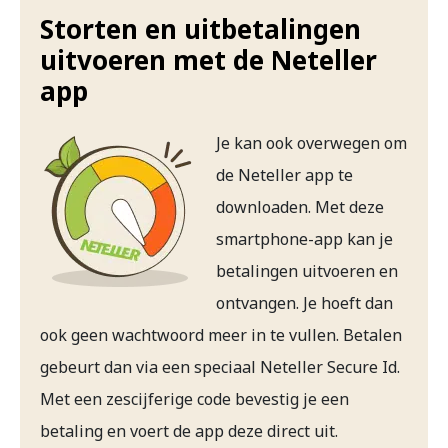
Storten en uitbetalingen
uitvoeren met de Neteller
app
Je kan ook overwegen om
de Neteller app te
downloaden. Met deze
smartphone-app kan je
betalingen uitvoeren en
ontvangen. Je hoeft dan
ook geen wachtwoord meer in te vullen. Betalen
gebeurt dan via een speciaal Neteller Secure Id.
Met een zescijferige code bevestig je een
betaling en voert de app deze direct uit.