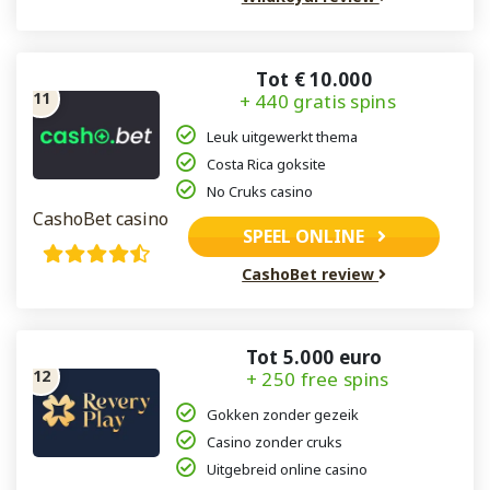
Tot € 10.000
+ 440 gratis spins
Leuk uitgewerkt thema
Costa Rica goksite
No Cruks casino
CashoBet casino
SPEEL ONLINE
CashoBet review
Tot 5.000 euro
+ 250 free spins
Gokken zonder gezeik
Casino zonder cruks
Uitgebreid online casino