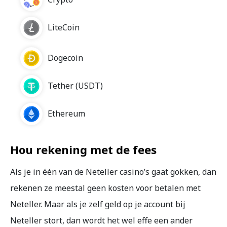
LiteCoin
Dogecoin
Tether (USDT)
Ethereum
Hou rekening met de fees
Als je in één van de Neteller casino’s gaat gokken, dan
rekenen ze meestal geen kosten voor betalen met
Neteller. Maar als je zelf geld op je account bij
Neteller stort, dan wordt het wel effe een ander