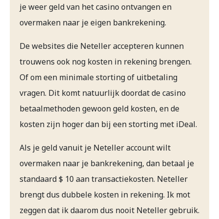
je weer geld van het casino ontvangen en
overmaken naar je eigen bankrekening.
De websites die Neteller accepteren kunnen
trouwens ook nog kosten in rekening brengen.
Of om een minimale storting of uitbetaling
vragen. Dit komt natuurlijk doordat de casino
betaalmethoden gewoon geld kosten, en de
kosten zijn hoger dan bij een storting met iDeal.
Als je geld vanuit je Neteller account wilt
overmaken naar je bankrekening, dan betaal je
standaard $ 10 aan transactiekosten. Neteller
brengt dus dubbele kosten in rekening. Ik mot
zeggen dat ik daarom dus nooit Neteller gebruik.