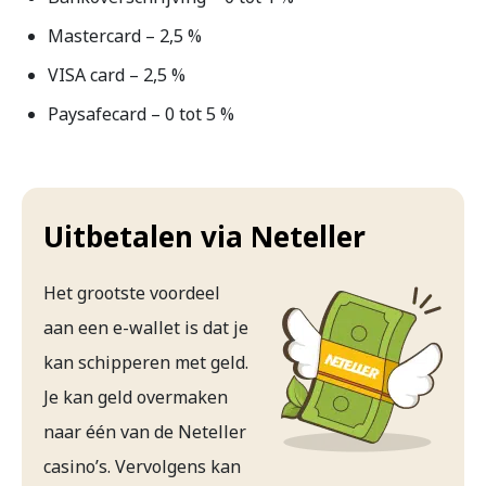
Mastercard – 2,5 %
VISA card – 2,5 %
Paysafecard – 0 tot 5 %
Uitbetalen via Neteller
Het grootste voordeel
aan een e-wallet is dat je
kan schipperen met geld.
Je kan geld overmaken
naar één van de Neteller
casino’s. Vervolgens kan