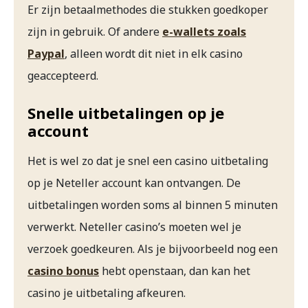
Er zijn betaalmethodes die stukken goedkoper
zijn in gebruik. Of andere
e-wallets zoals
Paypal
, alleen wordt dit niet in elk casino
geaccepteerd.
Snelle uitbetalingen op je
account
Het is wel zo dat je snel een casino uitbetaling
op je Neteller account kan ontvangen. De
uitbetalingen worden soms al binnen 5 minuten
verwerkt. Neteller casino’s moeten wel je
verzoek goedkeuren. Als je bijvoorbeeld nog een
casino bonus
hebt openstaan, dan kan het
casino je uitbetaling afkeuren.