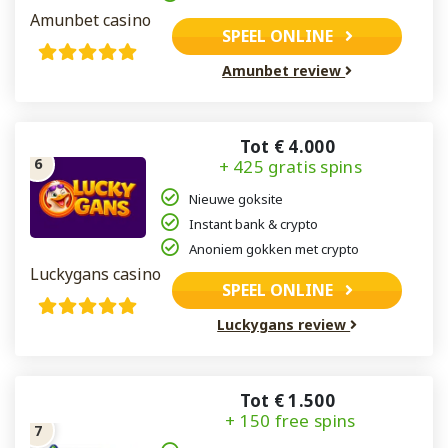
Amunbet casino
SPEEL ONLINE
Amunbet review
Tot € 4.000
+ 425 gratis spins
Nieuwe goksite
Instant bank & crypto
Anoniem gokken met crypto
Luckygans casino
SPEEL ONLINE
Luckygans review
Tot € 1.500
+ 150 free spins