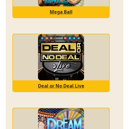
Mega Ball
Deal or No Deal Live