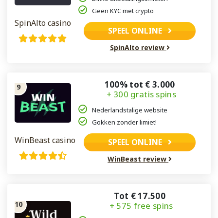
Geen KYC met crypto
SpinAlto casino
SPEEL ONLINE
SpinAlto review
100% tot € 3.000
+ 300 gratis spins
Nederlandstalige website
Gokken zonder limiet!
WinBeast casino
SPEEL ONLINE
WinBeast review
Tot € 17.500
+ 575 free spins