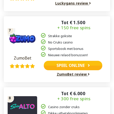
Luckygans review
Tot € 1.500
+ 150 free spins
Strakke goksite
No Cruks casino
Sportsbook met bonus
Nieuwe relaod bonussen!
ZumoBet
SPEEL ONLINE
ZumoBet review
Tot € 6.000
+ 300 free spins
Casino zonder cruks
Dikke uitbetalingslimieten