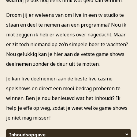
waarbij je ook nog eens flink wat geld kan winnen.
Droom jij er weleens van om live in een tv studio te
staan en deel te nemen aan een programma? Nou ik
mot zeggen ik heb er weleens over nagedacht. Maar
er zit toch niemand op zo’n simpele boer te wachten?
Nou gelukkig kan je hier aan de vetste game shows
deelnemen zonder de deur uit te motten.
Je kan live deelnemen aan de beste live casino
spelshows en direct een mooi bedrag proberen te
winnen. Ben je nou benieuwd wat het inhoudt? Ik
help je effe op weg, zodat je weet welke game shows
je niet mag missen!
Inhoudsopgave