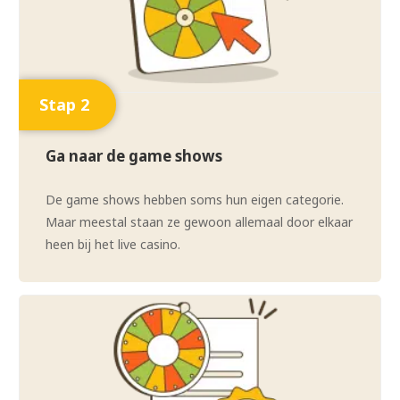
Ga naar de game shows
De game shows hebben soms hun eigen categorie.
Maar meestal staan ze gewoon allemaal door elkaar
heen bij het live casino.