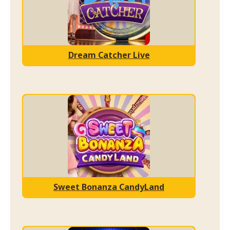
Dream Catcher Live
Sweet Bonanza CandyLand