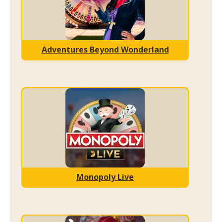
Adventures Beyond Wonderland
Monopoly Live