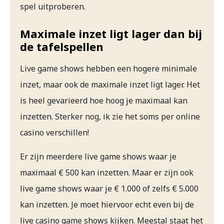
spel uitproberen.
waar je geld op kan inzetten.
Maximale inzet ligt lager dan bij
De overtreffende trap van Dream Catcher is
de tafelspellen
natuurlijk Crazy Time! Buiten de
Live game shows hebben een hogere minimale
vermenigvuldigers zijn er bonusrondes met Cash
inzet, maar ook de maximale inzet ligt lager. Het
Hunt, Coin Flip en andere bonusgames. Als je
is heel gevarieerd hoe hoog je maximaal kan
hierop ingezet hebt mag je eraan deelnemen.
inzetten. Sterker nog, ik zie het soms per online
Mits de bonusgames ook echt gedraaid gaan
casino verschillen!
worden!
Er zijn meerdere live game shows waar je
maximaal € 500 kan inzetten. Maar er zijn ook
live game shows waar je € 1.000 of zelfs € 5.000
kan inzetten. Je moet hiervoor echt even bij de
live casino game shows kijken. Meestal staat het