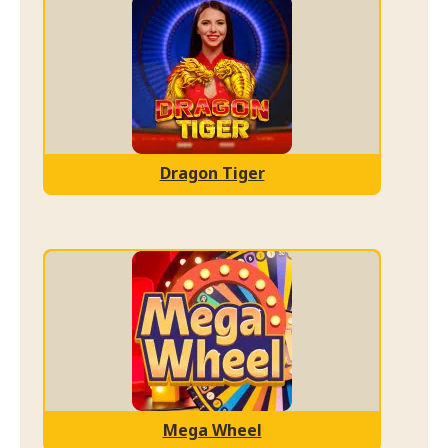
Dragon Tiger
Mega Wheel