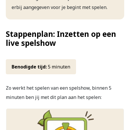
erbij aangegeven voor je begint met spelen.
Stappenplan: Inzetten op een
live spelshow
Benodigde tijd:
5 minuten
Zo werkt het spelen van een spelshow, binnen 5
minuten ben jij met dit plan aan het spelen: