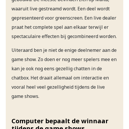
waaruit live gestreamd wordt. Een deel wordt
gepresenteerd voor greenscreen. Een live dealer
praat het complete spel aan elkaar terwijl er
spectaculaire effecten bij gecombineerd worden.
Uiteraard ben je niet de enige deelnemer aan de
game show. Zo doen er nog meer spelers mee en
kan je ook nog eens gezellig chatten in de
chatbox. Het draait allemaal om interactie en
vooral heel veel gezelligheid tijdens de live
game shows.
Computer bepaalt de winnaar
tijdens de game shows