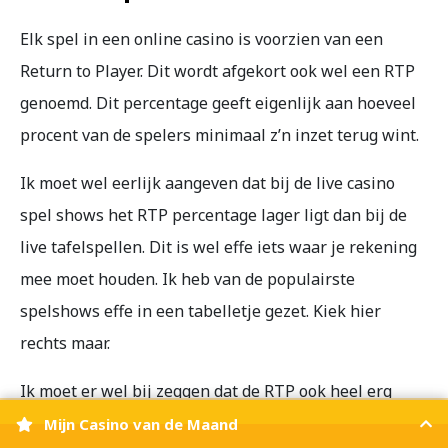
Elk spel in een online casino is voorzien van een
Return to Player. Dit wordt afgekort ook wel een RTP
genoemd. Dit percentage geeft eigenlijk aan hoeveel
procent van de spelers minimaal z’n inzet terug wint.
Ik moet wel eerlijk aangeven dat bij de live casino
spel shows het RTP percentage lager ligt dan bij de
live tafelspellen. Dit is wel effe iets waar je rekening
mee moet houden. Ik heb van de populairste
spelshows effe in een tabelletje gezet. Kiek hier
rechts maar.
Ik moet er wel bij zeggen dat de RTP ook heel erg
afhankelijk is van je inzetten. Crazy Time scoort
Mijn Casino van de Maand
Speel Nu!
150% tot € 1.500 + 150 free spins