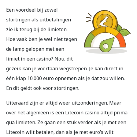
Een voordeel bij zowel
stortingen als uitbetalingen
zie ik terug bij de limieten.
Hoe vaak ben je wel niet tegen
de lamp gelopen met een
limiet in een casino? Nou, dit
gezeik kan je voortaan wegstrepen. Je kan direct in
één klap 10.000 euro opnemen als je dat zou willen.
En dit geldt ook voor stortingen.
Uiteraard zijn er altijd weer uitzonderingen. Maar
over het algemeen is een Litecoin casino altijd prima
qua limieten. Ze gaan een stuk verder als je met een
Litecoin wilt betalen, dan als je met euro’s wilt