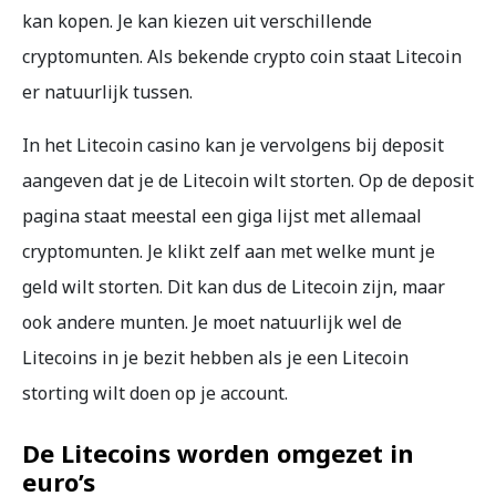
kan kopen. Je kan kiezen uit verschillende
cryptomunten. Als bekende crypto coin staat Litecoin
er natuurlijk tussen.
In het Litecoin casino kan je vervolgens bij deposit
aangeven dat je de Litecoin wilt storten. Op de deposit
pagina staat meestal een giga lijst met allemaal
cryptomunten. Je klikt zelf aan met welke munt je
geld wilt storten. Dit kan dus de Litecoin zijn, maar
ook andere munten. Je moet natuurlijk wel de
Litecoins in je bezit hebben als je een Litecoin
storting wilt doen op je account.
De Litecoins worden omgezet in
euro’s