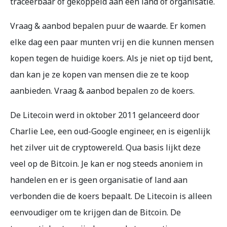
traceerbaar of gekoppeld aan een land of organisatie.
Vraag & aanbod bepalen puur de waarde. Er komen
elke dag een paar munten vrij en die kunnen mensen
kopen tegen de huidige koers. Als je niet op tijd bent,
dan kan je ze kopen van mensen die ze te koop
aanbieden. Vraag & aanbod bepalen zo de koers.
De Litecoin werd in oktober 2011 gelanceerd door
Charlie Lee, een oud-Google engineer, en is eigenlijk
het zilver uit de cryptowereld. Qua basis lijkt deze
veel op de Bitcoin. Je kan er nog steeds anoniem in
handelen en er is geen organisatie of land aan
verbonden die de koers bepaalt. De Litecoin is alleen
eenvoudiger om te krijgen dan de Bitcoin. De