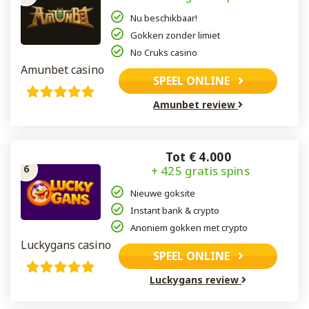
Nu beschikbaar!
Gokken zonder limiet
No Cruks casino
Amunbet casino
SPEEL ONLINE
Amunbet review
Tot € 4.000
+ 425 gratis spins
Nieuwe goksite
Instant bank & crypto
Anoniem gokken met crypto
Luckygans casino
SPEEL ONLINE
Luckygans review