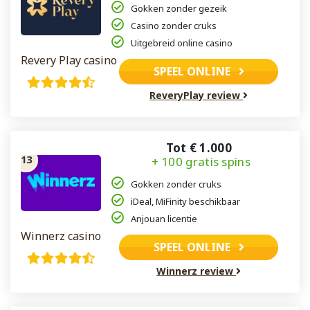
Gokken zonder gezeik
Casino zonder cruks
Uitgebreid online casino
Revery Play casino
SPEEL ONLINE
ReveryPlay review
Tot € 1.000
+ 100 gratis spins
Gokken zonder cruks
iDeal, MiFinity beschikbaar
Anjouan licentie
Winnerz casino
SPEEL ONLINE
Winnerz review