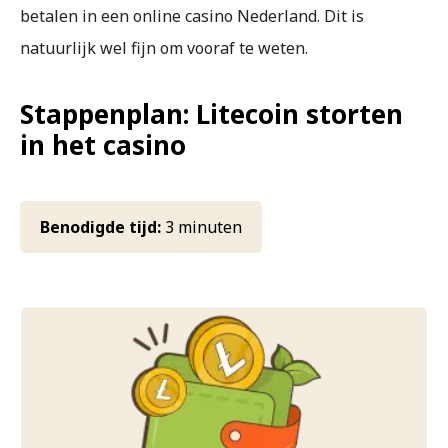
betalen in een online casino Nederland. Dit is
natuurlijk wel fijn om vooraf te weten.
Stappenplan: Litecoin storten
in het casino
Benodigde tijd:
3 minuten