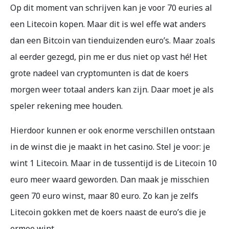
Op dit moment van schrijven kan je voor 70 euries al
een Litecoin kopen. Maar dit is wel effe wat anders
dan een Bitcoin van tienduizenden euro’s. Maar zoals
al eerder gezegd, pin me er dus niet op vast hé! Het
grote nadeel van cryptomunten is dat de koers
morgen weer totaal anders kan zijn. Daar moet je als
speler rekening mee houden.
Hierdoor kunnen er ook enorme verschillen ontstaan
in de winst die je maakt in het casino. Stel je voor: je
wint 1 Litecoin. Maar in de tussentijd is de Litecoin 10
euro meer waard geworden. Dan maak je misschien
geen 70 euro winst, maar 80 euro. Zo kan je zelfs
Litecoin gokken met de koers naast de euro’s die je
ermee wint.