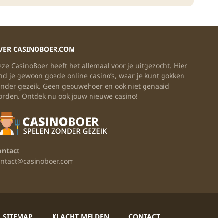
VER CASINOBOER.COM
ze CasinoBoer heeft het allemaal voor je uitgezocht. Hier
nd je gewoon goede online casino’s, waar je kunt gokken
onder gezeik. Geen geouwehoer en ook niet genaaid
orden. Ontdek nu ook jouw nieuwe casino!
ontact
ontact@casinoboer.com
SITEMAP
KLACHT MELDEN
CONTACT