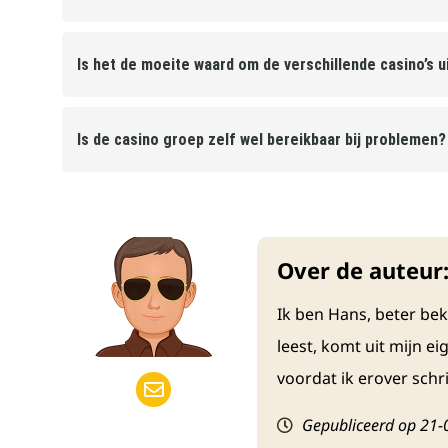
Nee, elk casino heeft een andere eigenaar. Ze zi
Is het de moeite waard om de verschillende casino’s u
casino’s net effe wat anders zijn.
Ja, elk casino is steengoed, dit is een conclusie 
Is de casino groep zelf wel bereikbaar bij problemen?
proberen.
Nou, ik kon niet echt vinden hoe je de casino gr
vragen of problemen regel je dit altijd met het c
Over de auteur
Ik ben Hans, beter beke
leest, komt uit mijn ei
voordat ik erover schr
Gepubliceerd op 21-