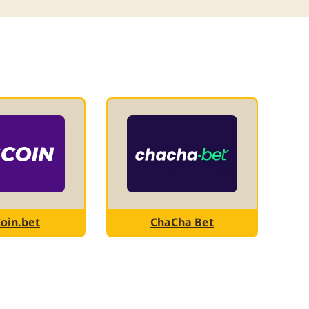
oin.bet
ChaCha Bet