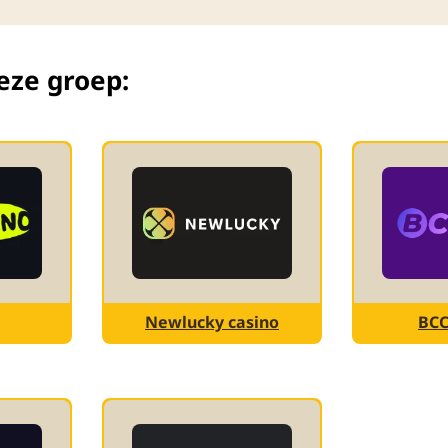
eze groep:
Newlucky casino
BCC