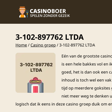
3-102-897762 LTDA
Home
/
Casino groep
/
3-102-897762 LTDA
Eén van de grootste casin
is een hele bakkes vol en i
goed, het is dan ook een c
inhoud is toch wel een vak
tijd op meerdere goksites g
niet meer weg te denken ui
logisch dat ik eens in deze casino groep duik om 