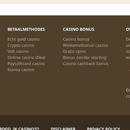
BETAALMETHODES
CASINO BONUS
O
Echt geld casino
Casino bonus
De
Crypto casino
Welkomstbonus casino
vi
Volt casino
Gratis spins
z
Online casino iDeal
Bonus zonder storting
w
Paysafecard casino
Casino cashback bonus
Klarna casino
C
c
DEEL IK CASINO’S?
DISCLAIMER
PRIVACY POLICY