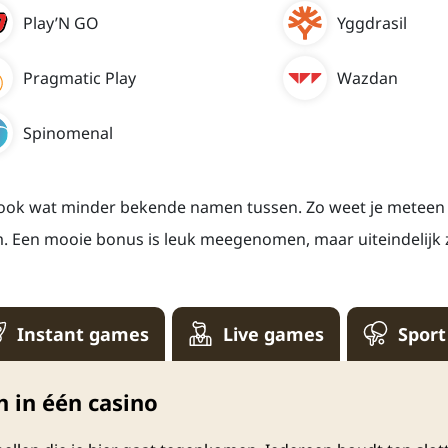
Play’N GO
Yggdrasil
Pragmatic Play
Wazdan
Spinomenal
 er ook wat minder bekende namen tussen. Zo weet je meteen 
m. Een mooie bonus is leuk meegenomen, maar uiteindelijk z
Instant games
Live games
Sport
n in één casino