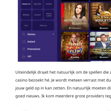
Uiteindelijk draait het natuurlijk om de spellen die
casino bezoekt hé. Je wordt meteen verrast met duiz
jouw geld op in kan zetten. En natuurlijk moeten d
goed nieuws. Ik kom meerdere grote providers te