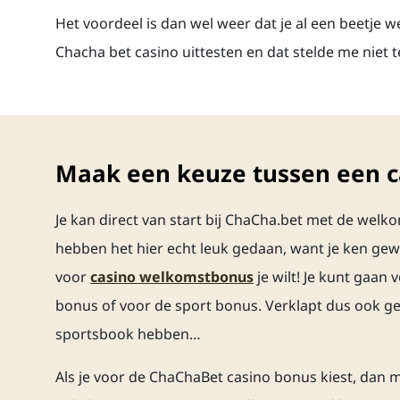
Het voordeel is dan wel weer dat je al een beetje 
Chacha bet casino uittesten en dat stelde me niet t
Maak een keuze tussen een c
Je kan direct van start bij ChaCha.bet met de welk
hebben het hier echt leuk gedaan, want je ken ge
voor
casino welkomstbonus
je wilt! Je kunt gaan 
bonus of voor de sport bonus. Verklapt dus ook gei
sportsbook hebben…
Als je voor de ChaChaBet casino bonus kiest, dan 