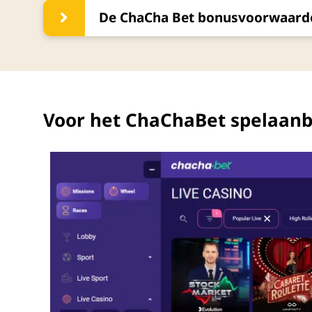
Het blijft echt niet alleen maar bij een welkoms
De ChaCha Bet bonusvoorwaard
verschillende casino reload bonussen. Zo is er 
woensdag is het
free spins dag
. Bij een nieuwe 
Natuurlijk krijg je ook in dit casino geen zak cad
weekend ingaan? Dan is er op vrijdag de reload 
geldt ook voor het ChaCha online casino. De casi
gigantisch, maar goed ze zijn er wel en dat is 
Dit rondspelen doe je natuurlijk weer op de
onli
Voor het ChaChaBet spelaanbo
in de online casino wereld. Ruim is het niet, maar
Er is ook nog een hele bijzondere sport bonus. E
van de week. Elke weddenschap die hierop geplaatst 
Activeer je een sport bonus? Dan zijn ze iets coul
Een leuke bet dus! Het is wel elke keer een ande
rond te spelen met een sport bonus. Opnieuw krij
sport dit keer de bet van de week is.
ken jij 7 dagen lang goeie sportwedstrijden? Ikk
odds van 1,90. Ik zeg je nu al; dit is pittig. Voor
eerder de casino bonus overwegen als ik jou was