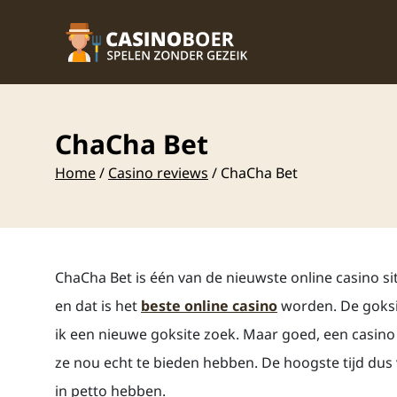
ChaCha Bet
Home
/
Casino reviews
/
ChaCha Bet
ChaCha Bet is één van de nieuwste online casino sit
en dat is het
beste online casino
worden. De goksite
ik een nieuwe goksite zoek. Maar goed, een casino 
ze nou echt te bieden hebben. De hoogste tijd du
in petto hebben.