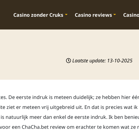
Casino zonder Cruks
Casino reviews
Casino
Laatste update: 13-10-2025
es. De eerste indruk is meteen duidelijk; ze hebben hier éé
 ziet er meteen vrij uitgebreid uit. En dat is precies wat ik
is natuurlijk meer dan enkel de eerste indruk. Ik ben beni
s voor een ChaCha.bet review om erachter te komen wat ze 