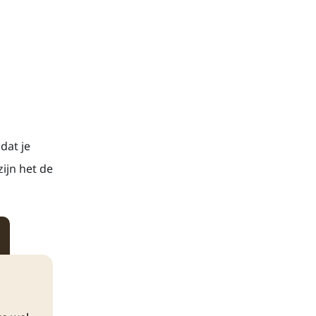
dat je
ijn het de