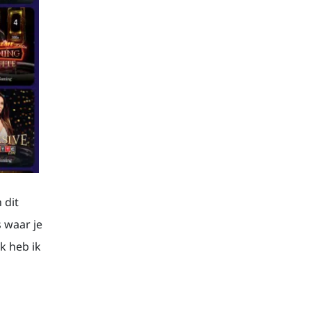
 dit
s waar je
k heb ik