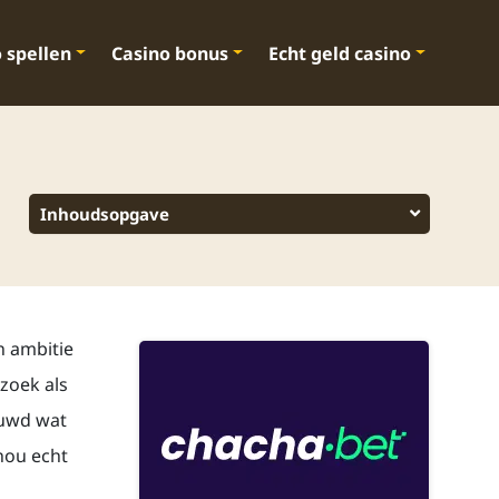
 spellen
Casino bonus
Echt geld casino
Inhoudsopgave
ChaCha Bet review informatie
ChaChaBet is een tikkeltje gejat, maar ziet
er wel gewoon goed uit
Maak een keuze tussen een casino of sport
welkomstbonus
n ambitie
Voor het ChaChaBet spelaanbod kom je
 zoek als
tenminste je bed uit!
euwd wat
Geld storten met je favoriete
betaalmethode
nou echt
VIP programma is helemaal een groot