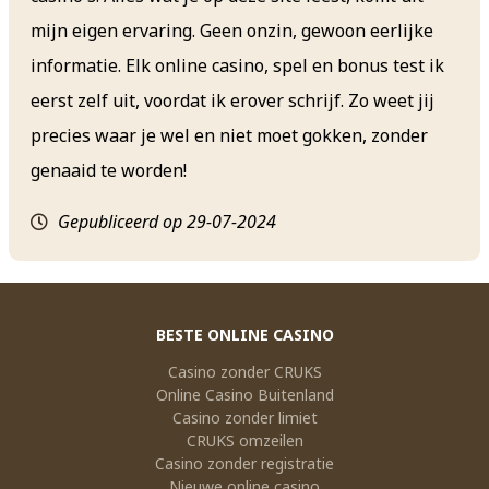
mijn eigen ervaring. Geen onzin, gewoon eerlijke
informatie. Elk online casino, spel en bonus test ik
eerst zelf uit, voordat ik erover schrijf. Zo weet jij
precies waar je wel en niet moet gokken, zonder
genaaid te worden!
Gepubliceerd op 29-07-2024
BESTE ONLINE CASINO
Casino zonder CRUKS
Online Casino Buitenland
Casino zonder limiet
CRUKS omzeilen
Casino zonder registratie
Nieuwe online casino