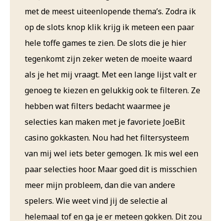
met de meest uiteenlopende thema’s. Zodra ik
op de slots knop klik krijg ik meteen een paar
hele toffe games te zien. De slots die je hier
tegenkomt zijn zeker weten de moeite waard
als je het mij vraagt. Met een lange lijst valt er
genoeg te kiezen en gelukkig ook te filteren. Ze
hebben wat filters bedacht waarmee je
selecties kan maken met je favoriete JoeBit
casino gokkasten. Nou had het filtersysteem
van mij wel iets beter gemogen. Ik mis wel een
paar selecties hoor. Maar goed dit is misschien
meer mijn probleem, dan die van andere
spelers. Wie weet vind jij de selectie al
helemaal tof en ga je er meteen gokken. Dit zou