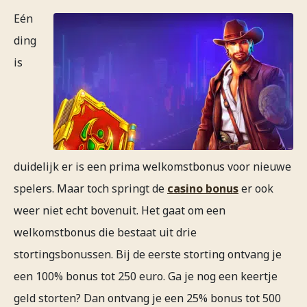
Eén
ding
is
duidelijk er is een prima welkomstbonus voor nieuwe
spelers. Maar toch springt de
casino bonus
er ook
weer niet echt bovenuit. Het gaat om een
welkomstbonus die bestaat uit drie
stortingsbonussen. Bij de eerste storting ontvang je
een 100% bonus tot 250 euro. Ga je nog een keertje
geld storten? Dan ontvang je een 25% bonus tot 500