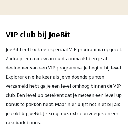
VIP club bij JoeBit
JoeBit heeft ook een speciaal VIP programma opgezet.
Zodra je een nieuw account aanmaakt ben je al
deelnemer van een VIP programma. Je begint bij level
Explorer en elke keer als je voldoende punten
verzameld hebt ga je een level omhoog binnen de VIP
club. Een level up betekent dat je meteen een level up
bonus te pakken hebt. Maar hier blijft het niet bij als
je gokt bij JoeBit. Je krijgt ook extra privileges en een
rakeback bonus.