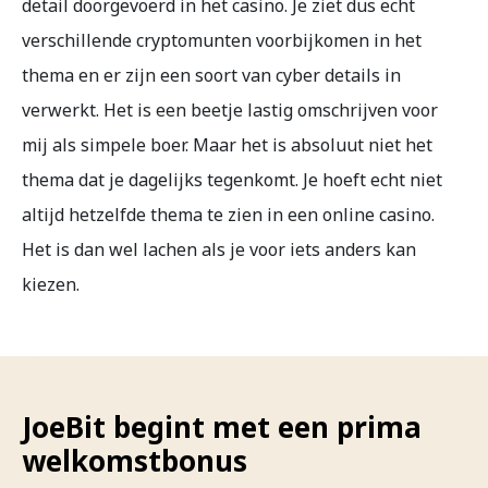
detail doorgevoerd in het casino. Je ziet dus echt
verschillende cryptomunten voorbijkomen in het
thema en er zijn een soort van cyber details in
verwerkt. Het is een beetje lastig omschrijven voor
mij als simpele boer. Maar het is absoluut niet het
thema dat je dagelijks tegenkomt. Je hoeft echt niet
altijd hetzelfde thema te zien in een online casino.
Het is dan wel lachen als je voor iets anders kan
kiezen.
JoeBit begint met een prima
welkomstbonus