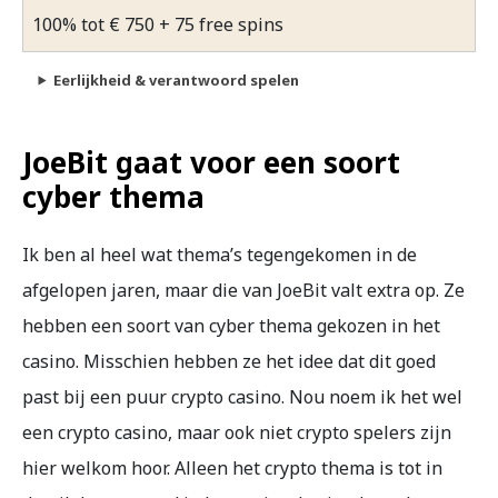
100% tot € 750 + 75 free spins
Eerlijkheid & verantwoord spelen
JoeBit gaat voor een soort
cyber thema
Ik ben al heel wat thema’s tegengekomen in de
afgelopen jaren, maar die van JoeBit valt extra op. Ze
hebben een soort van cyber thema gekozen in het
casino. Misschien hebben ze het idee dat dit goed
past bij een puur crypto casino. Nou noem ik het wel
een crypto casino, maar ook niet crypto spelers zijn
hier welkom hoor. Alleen het crypto thema is tot in