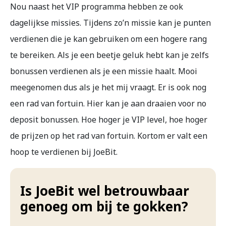
Nou naast het VIP programma hebben ze ook
dagelijkse missies. Tijdens zo’n missie kan je punten
verdienen die je kan gebruiken om een hogere rang
te bereiken. Als je een beetje geluk hebt kan je zelfs
bonussen verdienen als je een missie haalt. Mooi
meegenomen dus als je het mij vraagt. Er is ook nog
een rad van fortuin. Hier kan je aan draaien voor no
deposit bonussen. Hoe hoger je VIP level, hoe hoger
de prijzen op het rad van fortuin. Kortom er valt een
hoop te verdienen bij JoeBit.
Is JoeBit wel betrouwbaar
genoeg om bij te gokken?