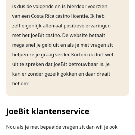
is dus de volgende en is hierdoor voorzien
van een Costa Rica casino licentie. Ik heb
zelf eigenlijk allemaal positieve ervaringen
met het JoeBit casino. De website betaalt
mega snel je geld uit en als je met vragen zit
helpen ze je graag verder. Kortom ik durf wel
uit te spreken dat JoeBit betrouwbaar is. Je
kan er zonder gezeik gokken en daar draait
het om!
JoeBit klantenservice
Nou als je met bepaalde vragen zit dan wil je ook