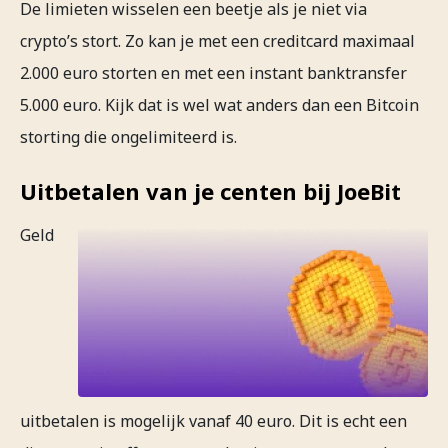
De limieten wisselen een beetje als je niet via
crypto’s stort. Zo kan je met een creditcard maximaal
2.000 euro storten en met een instant banktransfer
5.000 euro. Kijk dat is wel wat anders dan een Bitcoin
storting die ongelimiteerd is.
Uitbetalen van je centen bij JoeBit
Geld
uitbetalen is mogelijk vanaf 40 euro. Dit is echt een