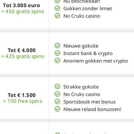
Nu beschikbaar!
Tot 3.000 euro
Gokken zonder limiet
+ 450 gratis spins
No Cruks casino
Nieuwe goksite
Tot € 4.000
Instant bank & crypto
+ 425 gratis spins
Anoniem gokken met crypto
Strakke goksite
No Cruks casino
Tot € 1.500
+ 150 free spins
Sportsbook met bonus
Nieuwe relaod bonussen!