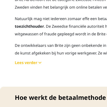
Zweden vinden het belangrijk om online betalen vei
Natuurlijk mag niet iedereen zomaar effe een betaa
toezichthouder
. De Zweedse financiële autoriteit 
witgewassen of fraude gepleegd wordt in de Brite 
De ontwikkelaars van Brite zijn geen onbekende in
de kunst afgekeken bij hun vorige werkgever. Ze w
Eén van de snelst groeiende bedri
Brite ab is een zogenaamde start-up uit Zweden. On
zelfs tot de snelstgroeiende bedrijven uit Zweden.
Uiteraard functioneert alles met een licentie van 
Hoe werkt de betaalmethode 
dat je stortingen met Brite automatisch beschermd 