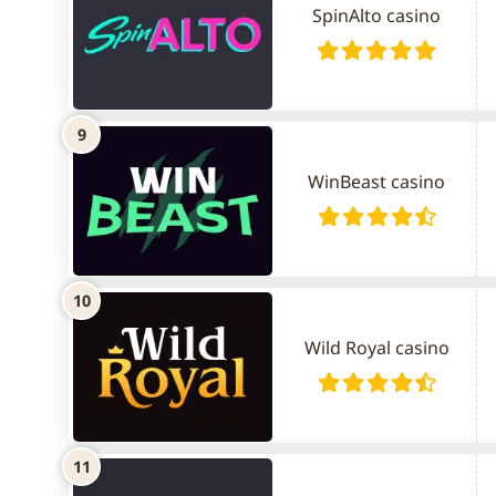
SpinAlto casino
WinBeast casino
Wild Royal casino