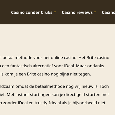
Casino zonder Cruks
Casino reviews
Casino
e betaalmethode voor het online casino. Het Brite casino
n een fantastisch alternatief voor iDeal. Maar ondanks
f is kom je een Brite casino nog bijna niet tegen.
 zeldzaam omdat de betaalmethode nog vrij nieuw is. Toch
tief. Met instant stortingen kan je direct geld storten met
 zonder iDeal en trustly. Ideaal als je bijvoorbeeld niet