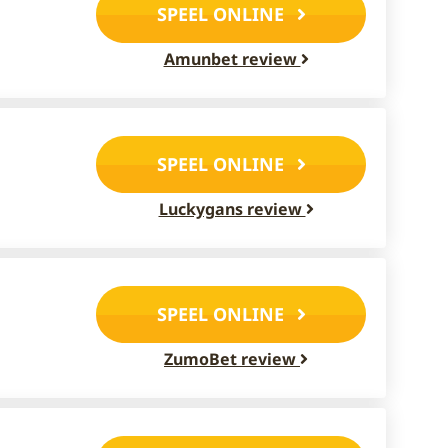
SPEEL ONLINE
Amunbet review
SPEEL ONLINE
Luckygans review
SPEEL ONLINE
ZumoBet review