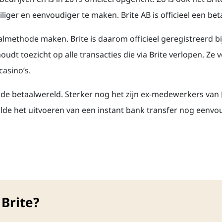
liger en eenvoudiger te maken. Brite AB is officieel een be
lmethode maken. Brite is daarom officieel geregistreerd bi
houdt toezicht op alle transacties die via Brite verlopen. Z
casino’s.
 de betaalwereld. Sterker nog het zijn ex-medewerkers van
ilde het uitvoeren van een instant bank transfer nog eenv
jven uit Zweden
danks dat het bedrijf nog niet zo lang bestaat weten ze ve
de Zweedse financiële toezichthoudende autoriteit. Zweden v
Brite?
zijn!