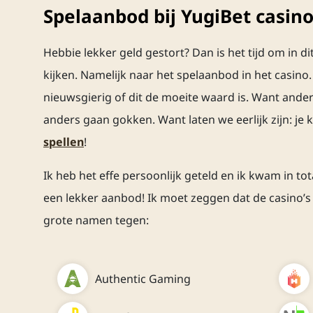
Spelaanbod bij YugiBet casin
Hebbie lekker geld gestort? Dan is het tijd om in dit
kijken. Namelijk naar het spelaanbod in het casino.
nieuwsgierig of dit de moeite waard is. Want ande
anders gaan gokken. Want laten we eerlijk zijn: je 
spellen
!
Ik heb het effe persoonlijk geteld en ik kwam in to
een lekker aanbod! Ik moet zeggen dat de casino’s v
grote namen tegen:
Authentic Gaming