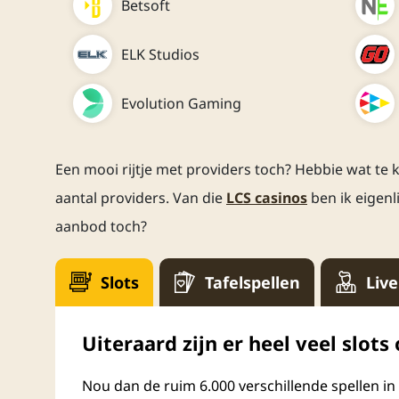
Betsoft
ELK Studios
Evolution Gaming
Een mooi rijtje met providers toch? Hebbie wat te k
aantal providers. Van die
LCS casinos
ben ik eigen
aanbod toch?
Slots
Tafelspellen
Live
Uiteraard zijn er heel veel slots
Nou dan de ruim 6.000 verschillende spellen in