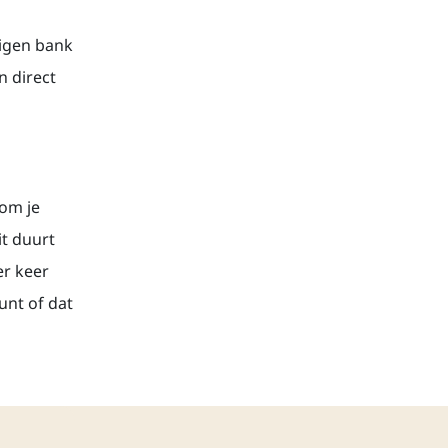
eigen bank
n direct
kom je
it duurt
er keer
unt of dat