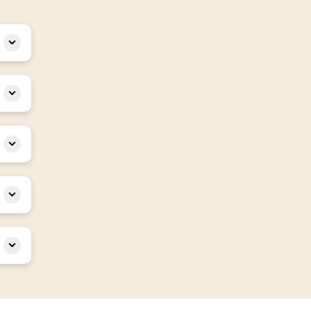
 je
Je
ro
ee
is
ezen
t
e
el
.