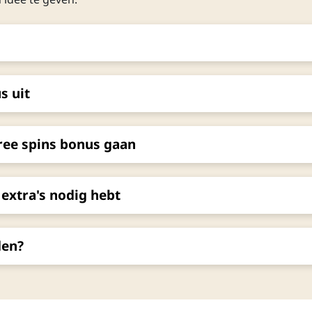
ndaard. Je ontvangt een 100% bonus tot 200 euro. Dit krijg
s uit
nt zelf helemaal vrij om aan te geven waaraan je het gaat
kken op sport? Dan is de sport welkomstbonus echt ideaal. 
free spins bonus gaan
rste storting verdubbeld wordt tot 100 euro. Van je 100 eu
 bonus enkel vrijspelen bij de sportweddenschappen en dus
ok kiezen voor een free bet of free spins bonus. Met een fr
 extra's nodig hebt
 plaatsen. Je moet dan 25 euro storten en je krijgt een grat
Toch leuk zou je zeggen. Naast een free bet kan je nog ki
d bonus
. Handig als je weer extra geld nodig hebt. Er zijn
den?
n je wel maar één welkomstbonus activeren. Je kan ze dus nie
 Yugi Bet. Er is zelfs een live reload bonus waarbij je bij j
en in het live casino. Ze geven je ook nog eens maximaal 200
 is dus ook de reden waarom er een apart sport en casino
free bets en free spins erbij activeren. Uiteraard moet je w
no is natuurlijk een stuk eenvoudiger dan bij een sportsbook