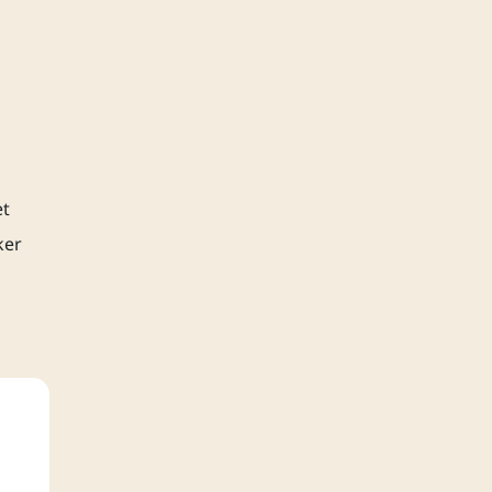
et
ker