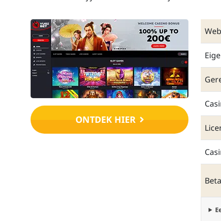
Web
Eig
Gere
Casi
ONTDEK HIER
Lic
Cas
Bet
E