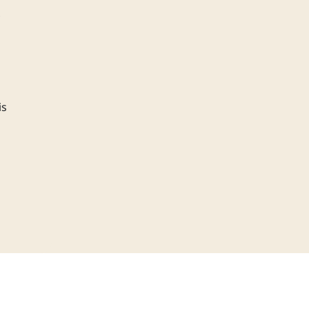
en.
e moet
is
n