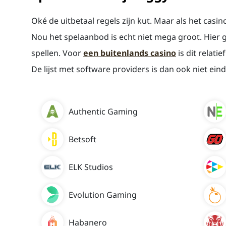
Oké de uitbetaal regels zijn kut. Maar als het cas
En daar blijft het niet bij… Er komen ineens meer g
Nou het spelaanbod is echt niet mega groot. Hier
van 5.000 euro is per dag. Daarnaast mag je nooit 
spellen. Voor
een buitenlands casino
is dit relatie
je dus heel goed doorlezen als je hier gaat gokken.
De lijst met software providers is dan ook niet ein
mag verwachten.
Authentic Gaming
Betsoft
ELK Studios
Evolution Gaming
Habanero