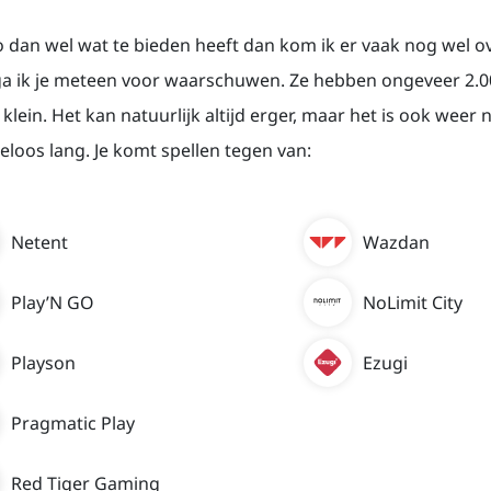
ino dan wel wat te bieden heeft dan kom ik er vaak nog wel
ekke regels opduiken. Zo zie je ineens dat er een winst limie
 ga ik je meteen voor waarschuwen. Ze hebben ongeveer 2.0
meer opnemen dan 10x je storting. De kleine lettertjes moe
f klein. Het kan natuurlijk altijd erger, maar het is ook weer n
 Gelukkig heb ik dit al voor je gedaan en weet je dus wat je
deloos lang. Je komt spellen tegen van:
Netent
Wazdan
Play’N GO
NoLimit City
Playson
Ezugi
Pragmatic Play
Red Tiger Gaming