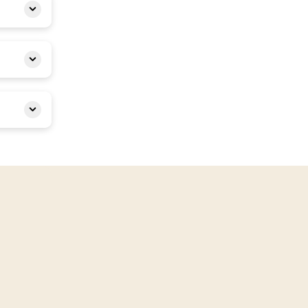
 hoor
n 50%
appy
n komt
e nog
 zondag
zetten op
ij
jn. Het
ltijd
maal
e er 30
eens dat