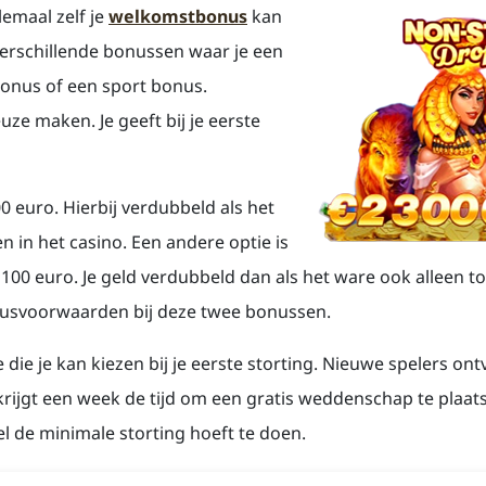
lemaal zelf je
welkomstbonus
kan
verschillende bonussen waar je een
bonus of een sport bonus.
uze maken. Je geeft bij je eerste
 euro. Hierbij verdubbeld als het
en in het casino. Een andere optie is
 100 euro. Je geld verdubbeld dan als het ware ook alleen t
bonusvoorwaarden bij deze twee bonussen.
ie die je kan kiezen bij je eerste storting. Nieuwe spelers o
e krijgt een week de tijd om een gratis weddenschap te plaat
el de minimale storting hoeft te doen.