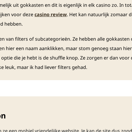
jk uit gokkasten en dit is eigenlijk in elk casino zo. In tota
kijken voor deze
casino review
. Het kan natuurlijk zomaar d
id hebben.
ken van filters of subcategorieën. Ze hebben alle gokkasten
 en hier een naam aanklikken, maar stom genoeg staan hier 
optie die je hebt is de shuffle knop. Ze zorgen er dan voor 
e leuk, maar ik had liever filters gehad.
on
n ze een mobiel vriendelijke website. Je kan de site dus zon