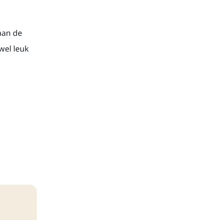
aan de
wel leuk