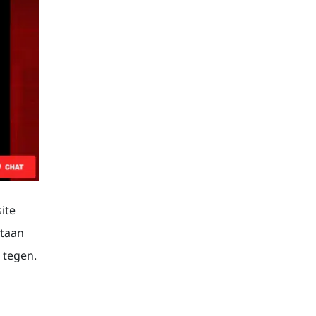
ite
staan
 tegen.