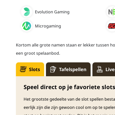
Evolution Gaming
Microgaming
Kortom alle grote namen staan er lekker tussen hoor.
een groot spelaanbod.
Slots
Tafelspellen
Live
Speel direct op je favoriete slot
Het grootste gedeelte van de slot spellen besta
eerlijk zijn die zijn gewoon cool om op te spele