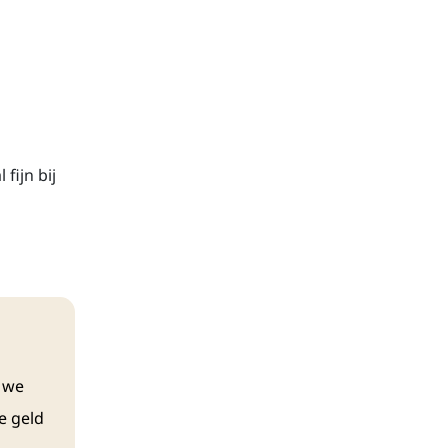
fijn bij
n we
je geld