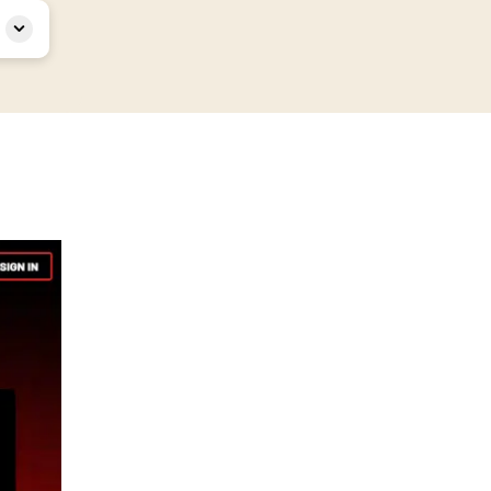
 je
iek
an
at
n