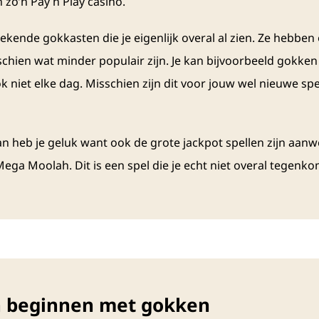
 zo’n Pay n Play casino.
ekende gokkasten die je eigenlijk overal al zien. Ze hebben
schien wat minder populair zijn. Je kan bijvoorbeeld gokken
 niet elke dag. Misschien zijn dit voor jouw wel nieuwe sp
 heb je geluk want ook de grote jackpot spellen zijn aanwe
Mega Moolah. Dit is een spel die je echt niet overal tegenk
an beginnen met gokken