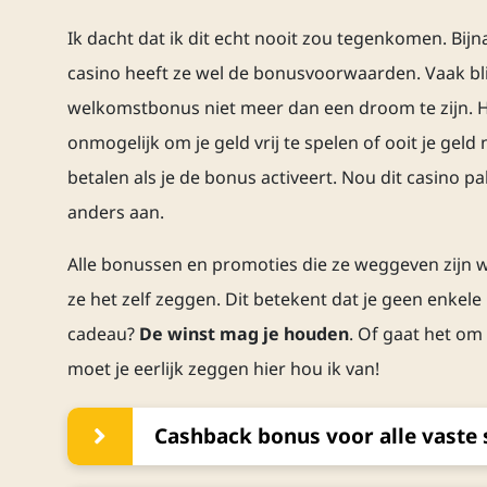
Ik dacht dat ik dit echt nooit zou tegenkomen. Bijna
casino heeft ze wel de bonusvoorwaarden. Vaak bli
welkomstbonus niet meer dan een droom te zijn. He
onmogelijk om je geld vrij te spelen of ooit je geld 
betalen als je de bonus activeert. Nou dit casino pa
anders aan.
Alle bonussen en promoties die ze weggeven zijn w
ze het zelf zeggen. Dit betekent dat je geen enkele 
cadeau?
De winst mag je houden
. Of gaat het om
moet je eerlijk zeggen hier hou ik van!
Cashback bonus voor alle vaste 