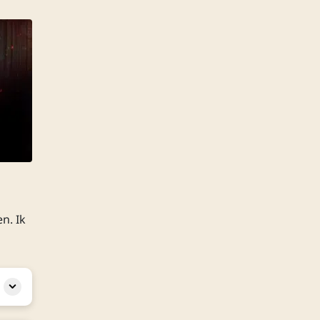
n. Ik