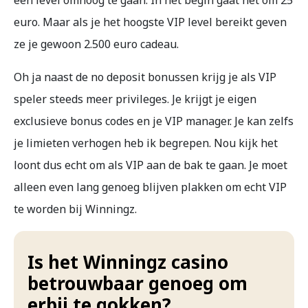
euro. Maar als je het hoogste VIP level bereikt geven
ze je gewoon 2.500 euro cadeau.
Oh ja naast de no deposit bonussen krijg je als VIP
speler steeds meer privileges. Je krijgt je eigen
exclusieve bonus codes en je VIP manager. Je kan zelfs
je limieten verhogen heb ik begrepen. Nou kijk het
loont dus echt om als VIP aan de bak te gaan. Je moet
alleen even lang genoeg blijven plakken om echt VIP
te worden bij Winningz.
Is het Winningz casino
betrouwbaar genoeg om
erbij te gokken?