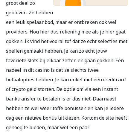
groot deel zo
gebleven. Ze hebben
een leuk spelaanbod, maar er ontbreken ook wel
providers. Hou hier dus rekening mee als je hier gaat
gokken. Ik vind het vooral tof dat ze echt selecties met
spellen gemaakt hebben. Je kan zo echt jouw
favoriete slots bij elkaar zetten en gaan gokken. Een
nadeel in dit casino is dat ze slechts twee
betaalopties hebben. Je kan enkel met een creditcard
of crypto geld storten. De optie om via een instant
banktransfer te betalen is er dus niet. Daarnaast
hebben ze wel weer toffe bonussen en kan je iedere
dag een nieuwe bonus uitkiezen. Kortom de site heeft
genoeg te bieden, maar wel een paar