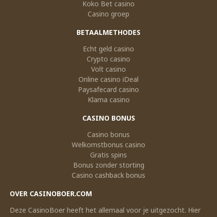
Koko Bet casino
Casino groep
BETAALMETHODES
Echt geld casino
Crypto casino
Volt casino
Online casino iDeal
Paysafecard casino
Klarna casino
CASINO BONUS
Casino bonus
Welkomstbonus casino
Gratis spins
Bonus zonder storting
Casino cashback bonus
OVER CASINOBOER.COM
Deze CasinoBoer heeft het allemaal voor je uitgezocht. Hier