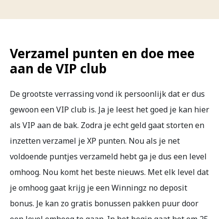
Verzamel punten en doe mee
aan de VIP club
De grootste verrassing vond ik persoonlijk dat er dus
gewoon een VIP club is. Ja je leest het goed je kan hier
als VIP aan de bak. Zodra je echt geld gaat storten en
inzetten verzamel je XP punten. Nou als je net
voldoende puntjes verzameld hebt ga je dus een level
omhoog. Nou komt het beste nieuws. Met elk level dat
je omhoog gaat krijg je een Winningz no deposit
bonus. Je kan zo gratis bonussen pakken puur door
een level omhoog te gaan. In het begin gaat het om 25