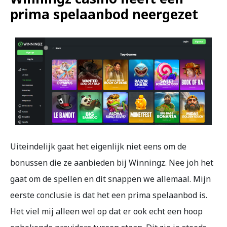
storten. Maar het is wel leuk dat het een
alleen de beste spelers kunnen gratis geld
prima spelaanbod neergezet
dus handig om effe te onthouden.
verrassing is welke bonus je dit keer mag
krijgen van dit casino. Het moet dus echt een
verwachten. Aan jou de taak om een mooie bonus
uitdaging zijn om de bonus van jou te maken.
Bij de spins bonus ontvang je uiteraard free
te activeren en er iets leuks mee te gaan doen. Jij
Voor de welkomstbonus krijg je lekker een
spins. De hoogte van de spins is puur afhankelijk
maakt zelf de keuze in het casino door er één aan
maand de tijd om je bonus vrij te spelen. Je moet
van je storting. Stort je 50 euro? Dan krijg je 25
te klikken en te activeren.
alleen wel je bonusgeld zo’n 45 keer rondspelen.
gratis spins. Bij een storting vanaf 100 euro krijg
Dit vond ik best fors, maar goed je krijgt wel alle
je 50 gratis spins. Stort je een bedrag van 250
tijd om dit te doen.
euro of hoger? Dan krijg je 100 gratis spins.
Ideaal als je zin hebt in een dag met free spins.
Het vrijspelen doe je voor 100% op de slots die
Uiteindelijk gaat het eigenlijk niet eens om de
hun aangegeven. Klassieke slots, tafelspellen en
bonussen die ze aanbieden bij Winningz. Nee joh het
Heb je nou geen zin in het gezeik om een bonus
videopoker telt voor slechts 5% mee. Wil je live
gaat om de spellen en dit snappen we allemaal. Mijn
vrij te spelen? Dan kan je kiezen voor een cash
gokken met je bonus? Dit is geen optie. Kortom je
eerste conclusie is dat het een prima spelaanbod is.
bonus. Je krijgt 10% cash tot maximaal 100 euro
moet flink aan de slag wil je deze bonus echt van
Het viel mij alleen wel op dat er ook echt een hoop
bij een storting van minimaal 50 euro. Dit is puur
jouw maken. Ik zag trouwens dat er zelfs