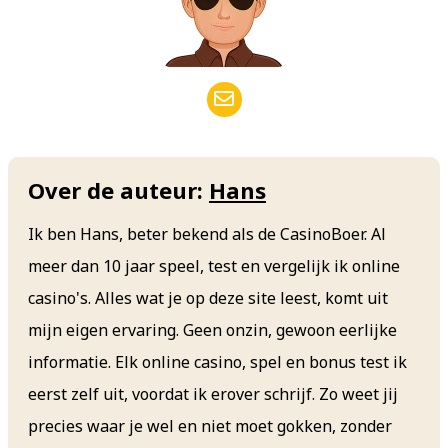
Over de auteur:
Hans
Ik ben Hans, beter bekend als de CasinoBoer. Al
meer dan 10 jaar speel, test en vergelijk ik online
casino's. Alles wat je op deze site leest, komt uit
mijn eigen ervaring. Geen onzin, gewoon eerlijke
informatie. Elk online casino, spel en bonus test ik
eerst zelf uit, voordat ik erover schrijf. Zo weet jij
precies waar je wel en niet moet gokken, zonder