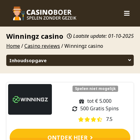
Winningz casino
Laatste update: 01-10-2025
Home
/
Casino reviews
/
Winningz casino
Inhoudsopgave
Winningz casino review informatie
Winningz ziet er best strak uit als je het mij vraagt!
Spelen niet mogelijk
Welkomstbonus kan zomaar oplopen tot 5.000 euro
Winningz casino heeft een prima spelaanbod neergezet
tot € 5.000
500 Gratis Spins
Winningz werkt met een mini selectie aan
betaalmethodes
7.5
Verzamel punten en doe mee aan de VIP club
ONTDEK HIER
Is het Winningz casino betrouwbaar genoeg om erbij te