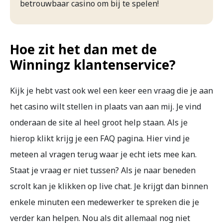
betrouwbaar casino om bij te spelen!
Hoe zit het dan met de
Winningz klantenservice?
Kijk je hebt vast ook wel een keer een vraag die je aan
het casino wilt stellen in plaats van aan mij. Je vind
onderaan de site al heel groot help staan. Als je
hierop klikt krijg je een FAQ pagina. Hier vind je
meteen al vragen terug waar je echt iets mee kan.
Staat je vraag er niet tussen? Als je naar beneden
scrolt kan je klikken op live chat. Je krijgt dan binnen
enkele minuten een medewerker te spreken die je
verder kan helpen. Nou als dit allemaal nog niet