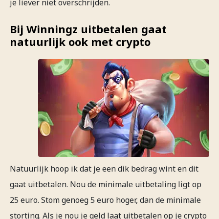
je liever niet overschrijden.
Bij Winningz uitbetalen gaat
natuurlijk ook met crypto
Natuurlijk hoop ik dat je een dik bedrag wint en dit
gaat uitbetalen. Nou de minimale uitbetaling ligt op
25 euro. Stom genoeg 5 euro hoger, dan de minimale
storting. Als je nou je geld laat uitbetalen op je crypto