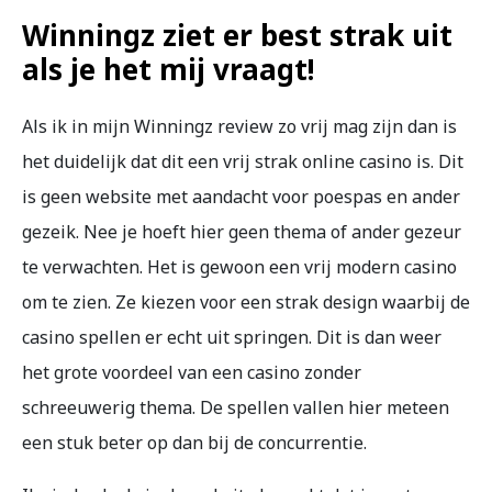
Winningz ziet er best strak uit
als je het mij vraagt!
Als ik in mijn Winningz review zo vrij mag zijn dan is
het duidelijk dat dit een vrij strak online casino is. Dit
is geen website met aandacht voor poespas en ander
gezeik. Nee je hoeft hier geen thema of ander gezeur
te verwachten. Het is gewoon een vrij modern casino
om te zien. Ze kiezen voor een strak design waarbij de
casino spellen er echt uit springen. Dit is dan weer
het grote voordeel van een casino zonder
schreeuwerig thema. De spellen vallen hier meteen
een stuk beter op dan bij de concurrentie.