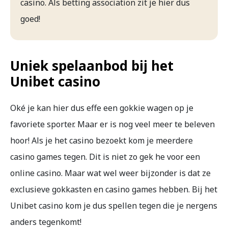
casino. Als betting association zit je hier dus
goed!
Uniek spelaanbod bij het
Unibet casino
Oké je kan hier dus effe een gokkie wagen op je
favoriete sporter. Maar er is nog veel meer te beleven
hoor! Als je het casino bezoekt kom je meerdere
casino games tegen. Dit is niet zo gek he voor een
online casino. Maar wat wel weer bijzonder is dat ze
exclusieve gokkasten en casino games hebben. Bij het
Unibet casino kom je dus spellen tegen die je nergens
anders tegenkomt!