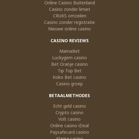
Online Casino Buitenland
Casino zonder limiet
CRUKS omzeilen
Casino zonder registratie
Nieuwe online casino
CASINO REVIEWS
MamaBet
Luckygem casino
Bet Oranje casino
Tip Top Bet
Koko Bet casino
Casino groep
BETAALMETHODES
Echt geld casino
Crypto casino
Volt casino
Online casino iDeal
Paysafecard casino
Klarna casino