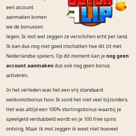
een account
aanmaken komen
we de bonussen
tegen. Ik mot wel zeggen ze verschillen echt per land.
Ik kan dus nog niet goed inschatten hoe dit zit met
Nederlandse spelers. Op dit moment kan je
nog geen
account aanmaken
dus ook nog geen bonus
activeren.
In het verleden was het een vrij standaard
welkomstbonus hoor. Ik vond het niet veel bijzonders.
Het was altijd een 100% stortingsbonus waarbij je
speelgeld verdubbeld wordt en je 100 free spins
ontving. Maar ik mot zeggen ik weet niet hoeveel