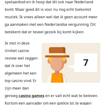
spelaanbod en ik hoop dat dit ook naar Nederland
komt. Maar goed dit is voor nu nog echt toekomst
muziek. Ik vrees alleen wel dat ik geen account meer
ga aanmaken met een Nederlandse vergunning. Dit
betekent dat er teveel gezeik bij komt kijken.
Ik mot in deze
Unibet casino
review wel zeggen
7
dat ik over het
algemeen het een
top casino vind. Er
zijn meer dan
genoeg
casino games
en er valt echt wat te beleven.
Kortom een aanrader om een gokkie bij te wagen