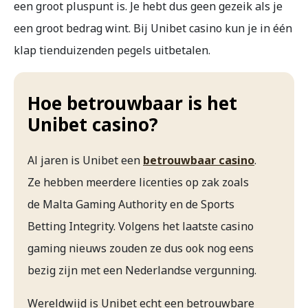
een groot pluspunt is. Je hebt dus geen gezeik als je
een groot bedrag wint. Bij Unibet casino kun je in één
klap tienduizenden pegels uitbetalen.
Hoe betrouwbaar is het
Unibet casino?
Al jaren is Unibet een
betrouwbaar casino
.
Ze hebben meerdere licenties op zak zoals
de Malta Gaming Authority en de Sports
Betting Integrity. Volgens het laatste casino
gaming nieuws zouden ze dus ook nog eens
bezig zijn met een Nederlandse vergunning.
Wereldwijd is Unibet echt een betrouwbare