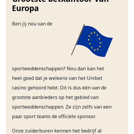
Europa
Ben jij nou van de
sportweddenschappen? Nou dan kan het
heel goed dat je weleens van het Unibet
casino gehoord hebt. Dit is dus één van de
grootste aanbieders op het gebied van
sportweddenschappen. Ze zijn zelfs van een
paar sport teams de officiële sponsor.
Onze zuiderburen kennen het bedrijf al