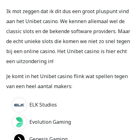
Ik mot zeggen dat ik dit dus een groot pluspunt vind
aan het Unibet casino. We kennen allemaal wel de
classic slots en de bekende software providers. Maar
de echt unieke slots die komen we niet zo snel tegen
bij een online casino. Het Unibet casino is hier echt
een uitzondering in!
Je komt in het Unibet casino flink wat spellen tegen
van een heel aantal makers:
ELK Studios
Evolution Gaming
Genesis Gaming