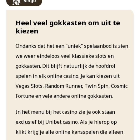
Bingo
Heel veel gokkasten om uit te
kiezen
Ondanks dat het een “uniek” spelaanbod is zien
we weer eindeloos veel klassieke slots en
gokkasten. Dit blijft natuurlijk de hoofdrol
spelen in elk online casino. Je kan kiezen uit
Vegas Slots, Random Runner, Twin Spin, Cosmic
Fortune en vele andere online gokkasten.
In het menu bij het casino zie je ook staan
exclusief bij Unibet casino. Als je hierop op
klikt krijg je alle online kansspelen die alleen