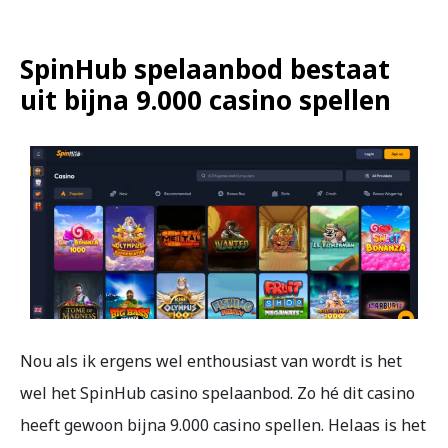
gewoon een 6% extra muntenbonus ontvangen.
SpinHub bonusvoorwaarden. Je moet 35 keer
wel elke dag opnieuw kunt activeren. Met een
Dit kan bij iedere storting die je plaatst. Als je dus
rondspelen in het casino en daarna is de bonus
storting van 20 euro mag je een keer draaien aan
SpinHub spelaanbod bestaat
100 euro stort, krijg je 6 munten cadeau. De
van jou. Er is alleen wel één dingetje waar je
uit bijna 9.000 casino spellen
het rad van fortuin. Je wint hiermee VIP-munten
munten kun je weer uitgeven in de bonusshop,
rekening mee moet houden. Het vrijspelen van
en de hoeveelheid wordt bepaald door het rad
net als bij het rad van fortuin. Je kunt er
een casinobonus kan alleen op de slots. Deze
van fortuin. De munten kun je gebruiken om je
geldbonussen voor kopen, maar ook SpinHub
tellen voor 100% mee. Je krijgt gemiddeld zo’n 10
eigen SpinHub casino bonus uit te zoeken.
free spins. Zo spaar je als het ware punten om
dagen de tijd om je bonus vrij te spelen en dat is
een toffe bonus mee uit te zoeken in het SpinHub
Je kunt gewoon 20 euro storten en lekker gaan
prima. Het maakt hierbij niet uit of het een
casino.
draaien. Maar je kunt ook overwegen om een
welkomstbonus is of een reload bonus. Kortom,
groter bedrag te storten. Je kunt kiezen uit 20, 30,
hele nette bonusvoorwaarden.
50, 100 en 200 euro. Hoe hoger het bedrag, hoe
Daarnaast hebben ze een lijst met providers die
Nou als ik ergens wel enthousiast van wordt is het
hoger de bonus die je kunt draaien. De prijzen op
meetellen voor de bonus. Alleen gokkasten van
wel het SpinHub casino spelaanbod. Zo hé dit casino
het rad gaan met een hogere storting namelijk
deze providers mogen gebruikt worden om de
heeft gewoon bijna 9.000 casino spellen. Helaas is het
omhoog. Het is echt een uniek reload