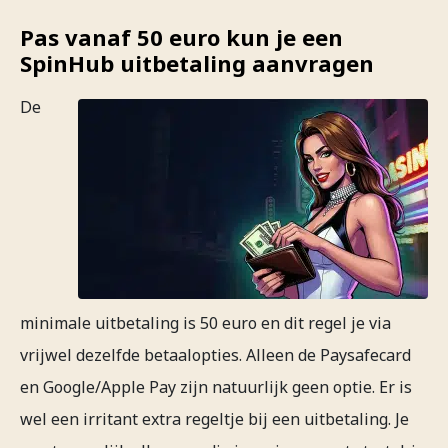
Pas vanaf 50 euro kun je een
SpinHub uitbetaling aanvragen
De
minimale uitbetaling is 50 euro en dit regel je via
vrijwel dezelfde betaalopties. Alleen de Paysafecard
en Google/Apple Pay zijn natuurlijk geen optie. Er is
wel een irritant extra regeltje bij een uitbetaling. Je