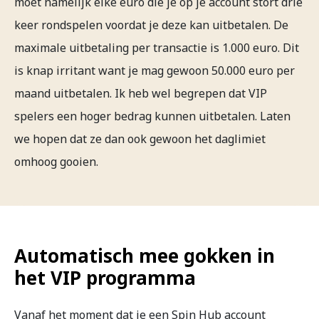
moet namelijk elke euro die je op je account stort drie
keer rondspelen voordat je deze kan uitbetalen. De
maximale uitbetaling per transactie is 1.000 euro. Dit
is knap irritant want je mag gewoon 50.000 euro per
maand uitbetalen. Ik heb wel begrepen dat VIP
spelers een hoger bedrag kunnen uitbetalen. Laten
we hopen dat ze dan ook gewoon het daglimiet
omhoog gooien.
Automatisch mee gokken in
het VIP programma
Vanaf het moment dat je een Spin Hub account