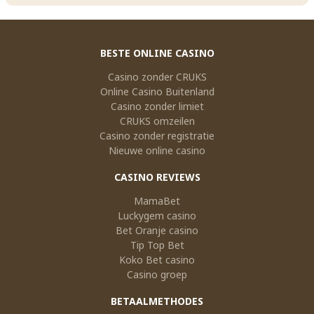
BESTE ONLINE CASINO
Casino zonder CRUKS
Online Casino Buitenland
Casino zonder limiet
CRUKS omzeilen
Casino zonder registratie
Nieuwe online casino
CASINO REVIEWS
MamaBet
Luckygem casino
Bet Oranje casino
Tip Top Bet
Koko Bet casino
Casino groep
BETAALMETHODES