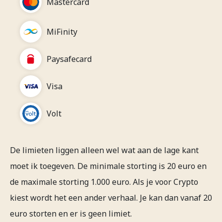
Mastercard
MiFinity
Paysafecard
Visa
Volt
De limieten liggen alleen wel wat aan de lage kant
moet ik toegeven. De minimale storting is 20 euro en
de maximale storting 1.000 euro. Als je voor Crypto
kiest wordt het een ander verhaal. Je kan dan vanaf 20
euro storten en er is geen limiet.