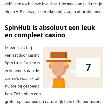
zelfs een exclusieve live chat. Hiermee kan je direct je
eigen VIP manager bereiken bij vragen of problemen.
SpinHub is absoluut een leuk
en compleet casino
Ik ben echt blij
verrast door casino
Spin Hub. De site is
7
echt anders dan de
casino’s waar ik tot
nu toe bij gespeeld
heb. Ze hebben een
groter spelaanbod en natuurlijk hele toffe bonussen.