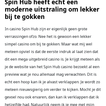
Spin Hub heeft echt een
moderne uitstraling om lekker
bij te gokken
In casino Spin Hub zijn er eigenlijk geen grote
verrassingen ofzo. Nee het is gewoon een lekker
simpel casino om bij te gokken. Maar wat mij wel
meteen opviel is dat de eerste indruk al laat zien dat
dit een mega uitgebreid casino is. Je krijgt meteen als
je de website van het Spin Hub casino bezoekt al een
preview wat je nou allemaal mag verwachten. Dit is
echt een hoop kan ik je alvast verklappen. Je wordt zo
meteen nieuwsgierig om verder te kijken. Mocht je dit
gevoel nou ook ervaren, dan kan ik verklappen dat ik
hetzelfde had. Natuurlijk neem ik je mee met mijn