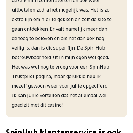
gezeik mijn centen storten en ook weer
uitbetalen zodra het mogelijk was. Het is zo
extra fijn om hier te gokken en zelf de site te
gaan ontdekken. Er valt namelijk meer dan
genoeg te beleven en als het dan ook nog
veilig is, dan is dit super fijn. De Spin Hub
betrouwbaarheid zit in mijn ogen wel goed.
Het was wel nog te vroeg voor een SpinHub
Trustpilot pagina, maar gelukkig heb ik
mezelf gewoon weer voor jullie opgeofferd,
Ik kan jullie vertellen dat het allemaal wel
goed zit met dit casino!
SpinHub klantenservice is ook