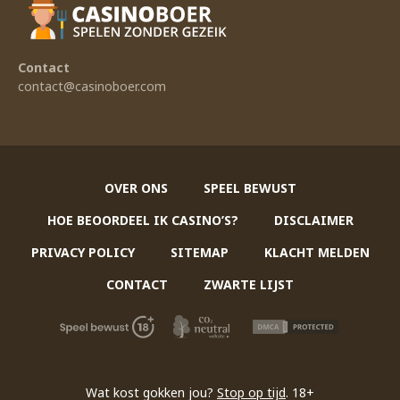
Contact
contact@casinoboer.com
OVER ONS
SPEEL BEWUST
HOE BEOORDEEL IK CASINO’S?
DISCLAIMER
PRIVACY POLICY
SITEMAP
KLACHT MELDEN
CONTACT
ZWARTE LIJST
Wat kost gokken jou?
Stop op tijd
. 18+