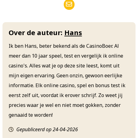
Over de auteur:
Hans
Ik ben Hans, beter bekend als de CasinoBoer. Al
meer dan 10 jaar speel, test en vergelijk ik online
casino's. Alles wat je op deze site leest, komt uit
mijn eigen ervaring. Geen onzin, gewoon eerlijke
informatie. Elk online casino, spel en bonus test ik
eerst zelf uit, voordat ik erover schrijf. Zo weet jij
precies waar je wel en niet moet gokken, zonder
genaaid te worden!
Gepubliceerd op 24-04-2026