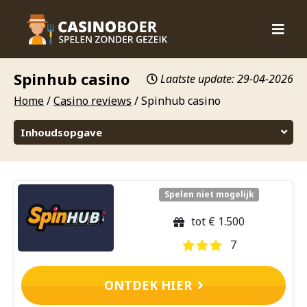
Spinhub casino
Laatste update: 29-04-2026
Home
/
Casino reviews
/
Spinhub casino
Inhoudsopgave
Spinhub casino review informatie
Spin Hub heeft echt een moderne uitstraling om lekker
bij te gokken
Spelen niet mogelijk
Maak je keuze uit twee verschillende
tot € 1.500
welkomstbonussen!
7
SpinHub spelaanbod bestaat uit bijna 9.000 casino
spellen
ONTDEK HIER
SpinHub casino komt met top selectie aan
betaalmethodes