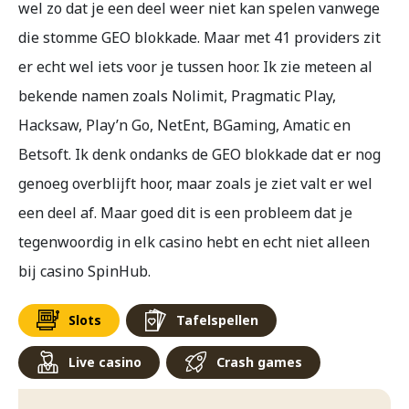
bonus vrij te spelen. De namen op de lijst zijn:
wel zo dat je een deel weer niet kan spelen vanwege
bonussysteem dat je dagelijks kunt activeren. Dit
NetEnt, Wazdan, Amatic, Quickspin, Pragmatic
die stomme GEO blokkade. Maar met 41 providers zit
is weer eens wat anders en het leuke is dat je er
Play, Novomatic, Play’n GO, EGT/Amusement,
er echt wel iets voor je tussen hoor. Ik zie meteen al
je eigen bonussen mee kunt activeren.
Merkur, Microgaming, BGaming, Hacksaw,
bekende namen zoals Nolimit, Pragmatic Play,
NoLimit City, Playson, Ruby Play, Relax en 3 Oaks.
Hacksaw, Play’n Go, NetEnt, BGaming, Amatic en
Er zitten wel softwareproviders tussen die helaas
Betsoft. Ik denk ondanks de GEO blokkade dat er nog
een GEO-blokkade voor Nederlanders hebben
genoeg overblijft hoor, maar zoals je ziet valt er wel
ingesteld. Dit is iets om rekening mee te houden.
een deel af. Maar goed dit is een probleem dat je
Je wordt dus eigenlijk verplicht om op een select
tegenwoordig in elk casino hebt en echt niet alleen
aantal spellen te spelen om je bonus vrij te
bij casino SpinHub.
spelen.
Slots
Tafelspellen
Live casino
Crash games