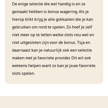
De enige selectie die wel handig is en ze
gemaakt hebben is bonus wagering. Als je
hierop klikt krijg je alle gokkasten die je kan
gebruiken om rond te spelen. Zo hoef je zelf
niet meer op te letten welke slots nou wel en
niet uitgesloten zijn voor de bonus. Tsja en
daarnaast kan je natuurlijk ook een selectie
maken met je favoriete provider. Dit wil ook
weleens helpen want zo kan je jouw favoriete
slots spelen.