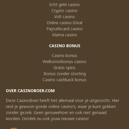
Echt geld casino
Crypto casino
Volt casino
Online casino iDeal
Paysafecard casino
Klarna casino
CASINO BONUS
Casino bonus
Welkomstbonus casino
Gratis spins
Bonus zonder storting
Casino cashback bonus
OVER CASINOBOER.COM
Deze CasinoBoer heeft het allemaal voor je uitgezocht. Hier
vind je gewoon goede online casino’s, waar je kunt gokken
zonder gezeik. Geen geouwehoer en ook niet genaaid
worden. Ontdek nu ook jouw nieuwe casino!