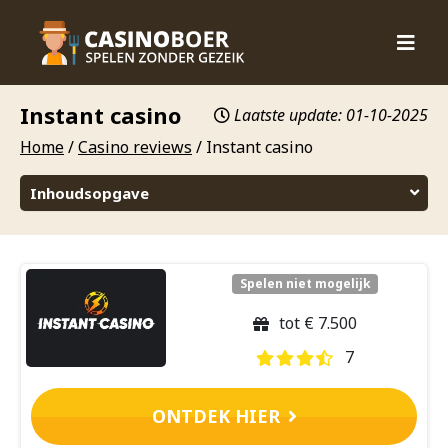
Instant casino
Laatste update: 01-10-2025
Home
/
Casino reviews
/
Instant casino
Inhoudsopgave
Instant casino review informatie
Instant casino ziet er vrij strak en modern uit
Spelen niet mogelijk
Instant casino bonus: tot € 7.500, nadat je storting vrij
is.
tot € 7.500
Instant casino spelaanbod is vrij uitgebreid
7
Direct geld storten op je Instant casino account
Gokken via je mobiele telefoon
ONTDEK HIER
Instant casino klantenservice contact