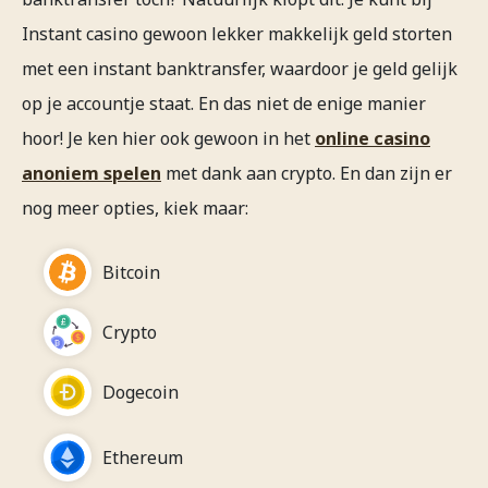
Instant casino gewoon lekker makkelijk geld storten
met een instant banktransfer, waardoor je geld gelijk
op je accountje staat. En das niet de enige manier
hoor! Je ken hier ook gewoon in het
online casino
anoniem spelen
met dank aan crypto. En dan zijn er
nog meer opties, kiek maar:
Bitcoin
Crypto
Dogecoin
Ethereum