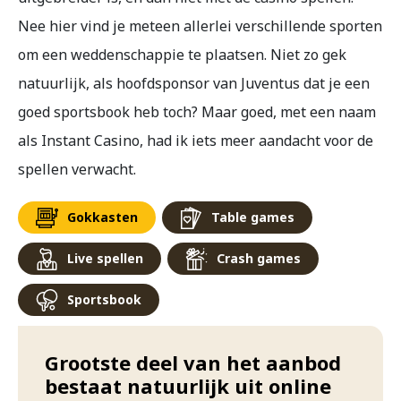
Nee hier vind je meteen allerlei verschillende sporten
om een weddenschappie te plaatsen. Niet zo gek
natuurlijk, als hoofdsponsor van Juventus dat je een
goed sportsbook heb toch? Maar goed, met een naam
als Instant Casino, had ik iets meer aandacht voor de
spellen verwacht.
Gokkasten
Table games
Live spellen
Crash games
Sportsbook
Grootste deel van het aanbod
bestaat natuurlijk uit online