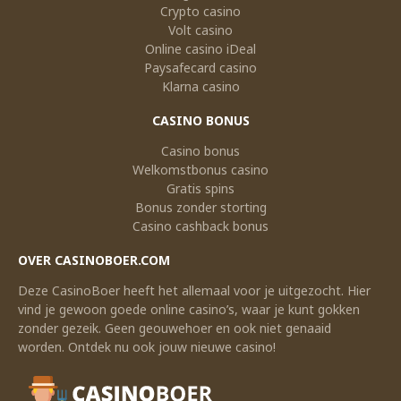
Crypto casino
Volt casino
Online casino iDeal
Paysafecard casino
Klarna casino
CASINO BONUS
Casino bonus
Welkomstbonus casino
Gratis spins
Bonus zonder storting
Casino cashback bonus
OVER CASINOBOER.COM
Deze CasinoBoer heeft het allemaal voor je uitgezocht. Hier
vind je gewoon goede online casino’s, waar je kunt gokken
zonder gezeik. Geen geouwehoer en ook niet genaaid
worden. Ontdek nu ook jouw nieuwe casino!