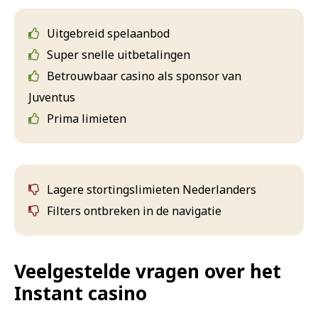
Uitgebreid spelaanbod
Super snelle uitbetalingen
Betrouwbaar casino als sponsor van
Juventus
Prima limieten
Lagere stortingslimieten Nederlanders
Filters ontbreken in de navigatie
Veelgestelde vragen over het
Instant casino