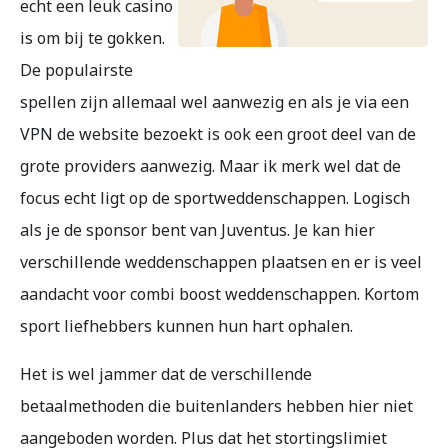
echt een leuk casino
is om bij te gokken.
De populairste
spellen zijn allemaal wel aanwezig en als je via een
VPN de website bezoekt is ook een groot deel van de
grote providers aanwezig. Maar ik merk wel dat de
focus echt ligt op de sportweddenschappen. Logisch
als je de sponsor bent van Juventus. Je kan hier
verschillende weddenschappen plaatsen en er is veel
aandacht voor combi boost weddenschappen. Kortom
sport liefhebbers kunnen hun hart ophalen.
Het is wel jammer dat de verschillende
betaalmethoden die buitenlanders hebben hier niet
aangeboden worden. Plus dat het stortingslimiet