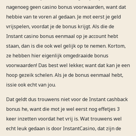
nagenoeg geen casino bonus voorwaarden, want dat
hebbie van te voren al gedaan. Je mot eerst je geld
vrijspelen, voordat je de bonus krijgt. Als die de
Instant casino bonus eenmaal op je account hebt
staan, dan is die ook wel gelijk op te nemen. Kortom,
ze hebben hier eigenlijk omgedraaide bonus
voorwaarden! Das best wel lekker, want dat kan je een
hoop gezeik schelen. Als je de bonus eenmaal hebt,
issie ook echt van jou.
Dat geldt dus trouwens niet voor de Instant cashback
bonus he, want die mot je wel eerst nog effetjes 3
keer inzetten voordat het vrij is. Wat trouwens wel
echt leuk gedaan is door InstantCasino, dat zijn de