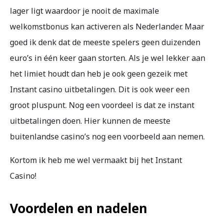
lager ligt waardoor je nooit de maximale
welkomstbonus kan activeren als Nederlander. Maar
goed ik denk dat de meeste spelers geen duizenden
euro’s in één keer gaan storten. Als je wel lekker aan
het limiet houdt dan heb je ook geen gezeik met
Instant casino uitbetalingen. Dit is ook weer een
groot pluspunt. Nog een voordeel is dat ze instant
uitbetalingen doen. Hier kunnen de meeste
buitenlandse casino’s nog een voorbeeld aan nemen.
Kortom ik heb me wel vermaakt bij het Instant
Casino!
Voordelen en nadelen