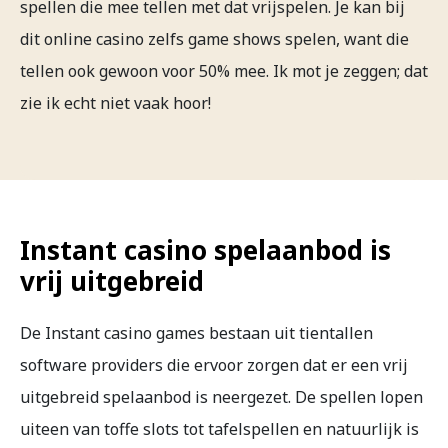
spellen die mee tellen met dat vrijspelen. Je kan bij
dit online casino zelfs game shows spelen, want die
tellen ook gewoon voor 50% mee. Ik mot je zeggen; dat
zie ik echt niet vaak hoor!
Instant casino spelaanbod is
vrij uitgebreid
De Instant casino games bestaan uit tientallen
software providers die ervoor zorgen dat er een vrij
uitgebreid spelaanbod is neergezet. De spellen lopen
uiteen van toffe slots tot tafelspellen en natuurlijk is