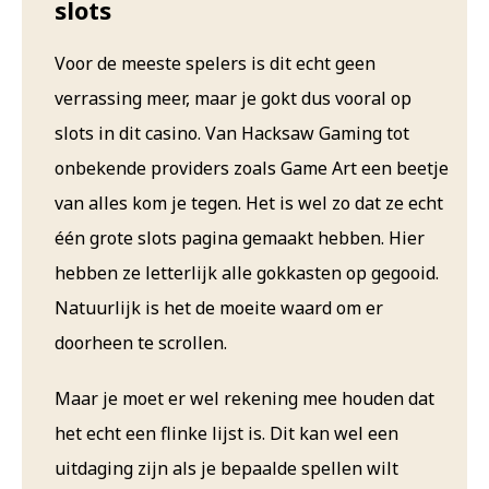
slots
Voor de meeste spelers is dit echt geen
verrassing meer, maar je gokt dus vooral op
slots in dit casino. Van Hacksaw Gaming tot
onbekende providers zoals Game Art een beetje
van alles kom je tegen. Het is wel zo dat ze echt
één grote slots pagina gemaakt hebben. Hier
hebben ze letterlijk alle gokkasten op gegooid.
Natuurlijk is het de moeite waard om er
doorheen te scrollen.
Maar je moet er wel rekening mee houden dat
het echt een flinke lijst is. Dit kan wel een
uitdaging zijn als je bepaalde spellen wilt