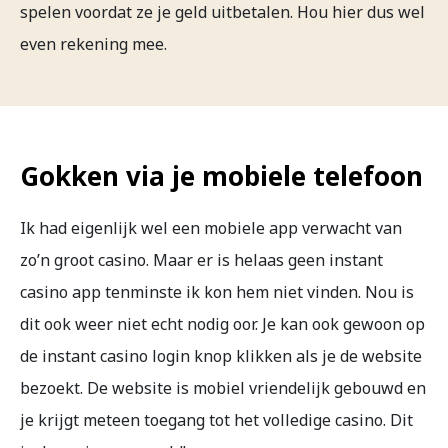
spelen voordat ze je geld uitbetalen. Hou hier dus wel
even rekening mee.
Gokken via je mobiele telefoon
Ik had eigenlijk wel een mobiele app verwacht van
zo’n groot casino. Maar er is helaas geen instant
casino app tenminste ik kon hem niet vinden. Nou is
dit ook weer niet echt nodig oor. Je kan ook gewoon op
de instant casino login knop klikken als je de website
bezoekt. De website is mobiel vriendelijk gebouwd en
je krijgt meteen toegang tot het volledige casino. Dit