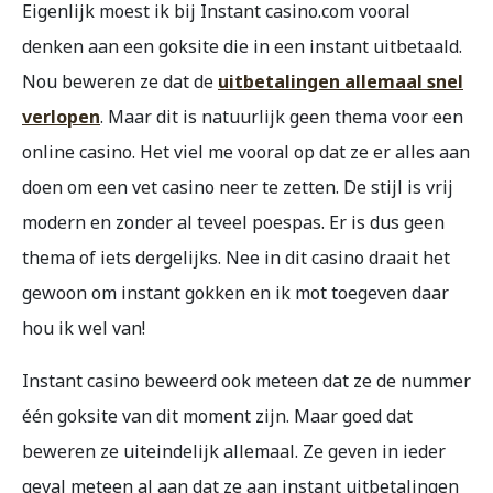
Eigenlijk moest ik bij Instant casino.com vooral
denken aan een goksite die in een instant uitbetaald.
Nou beweren ze dat de
uitbetalingen allemaal snel
verlopen
. Maar dit is natuurlijk geen thema voor een
online casino. Het viel me vooral op dat ze er alles aan
doen om een vet casino neer te zetten. De stijl is vrij
modern en zonder al teveel poespas. Er is dus geen
thema of iets dergelijks. Nee in dit casino draait het
gewoon om instant gokken en ik mot toegeven daar
hou ik wel van!
Instant casino beweerd ook meteen dat ze de nummer
één goksite van dit moment zijn. Maar goed dat
beweren ze uiteindelijk allemaal. Ze geven in ieder
geval meteen al aan dat ze aan instant uitbetalingen