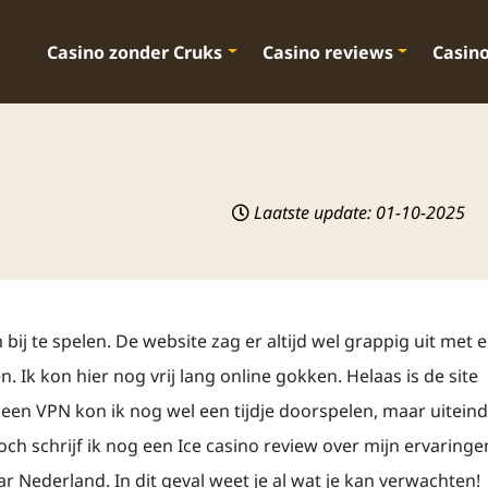
Casino zonder Cruks
Casino reviews
Casino
Laatste update: 01-10-2025
bij te spelen. De website zag er altijd wel grappig uit met e
. Ik kon hier nog vrij lang online gokken. Helaas is de site
 een VPN kon ik nog wel een tijdje doorspelen, maar uiteinde
ch schrijf ik nog een Ice casino review over mijn ervaringe
r Nederland. In dit geval weet je al wat je kan verwachten!