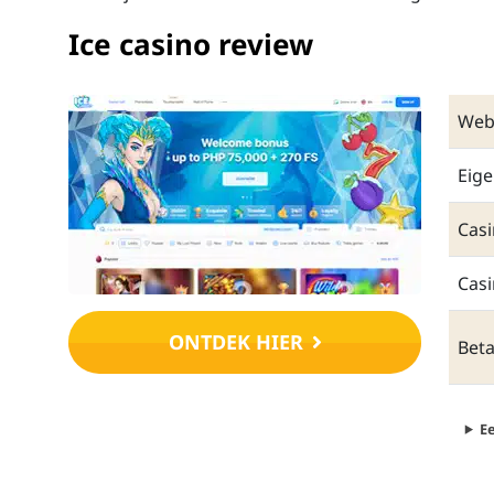
Ice casino review
Web
Eig
Casi
Cas
ONTDEK HIER
Bet
E