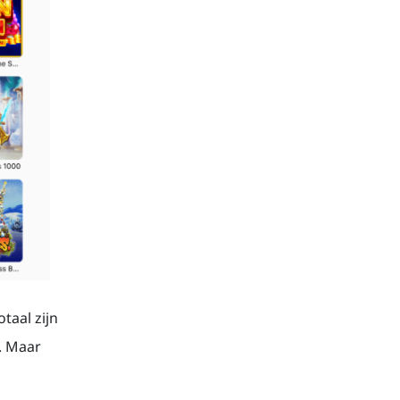
taal zijn
s. Maar