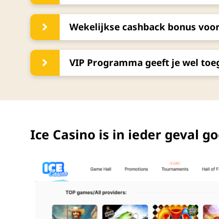
Hou er ook effe rekening mee dat je gewoon te 
Wekelijkse cashback bonus voor
bak om de bonussen weer vrij te spelen. Een bonus
je het geld 40 keer inzet dan is het vrijgespeeld.
Buiten deze mega bonussen hebben ze geen vaste
VIP Programma geeft je wel toe
hebben ze iets anders geregeld. Namelijk een we
Voor free spins hebben ze trouwens wel een apart
geld je netto na je storting verloren hebt. Hier 
Mis je de bonussen in het ICE casino? Nou dan 
35 keer inzetten in het casino. Je krijgt er vijf 
aardig dat ze het doen. Je mot wel elke week ge
programma. Voor elke euro aan echt geld dat je in
ronde inzetten. Kortom je bent met zo’n grote bo
Elke keer krijg je nieuwe privileges en ook toeg
zal hebben om je geld vrij te spelen.
Je kan tot maximaal 2.000 euro terug krijgen van h
Ice Casino is in ieder geval 
wel weer om bonusgeld. Maar je hoeft het geld sle
Zo ontgrendel je vanaf level 10
een wekelijkse 
doen zijn al zeg ik het zelf!
week een reload bonus van maar liefst 90%. Oh j
punten leveren je een euro op. Zo krijg je eigenl