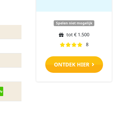
Voordelen en nadelen
Veelgestelde vragen over Ice casino
Spelen niet mogelijk
tot € 1.500
8
ONTDEK HIER