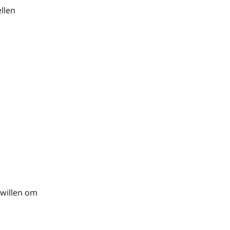
llen
 willen om