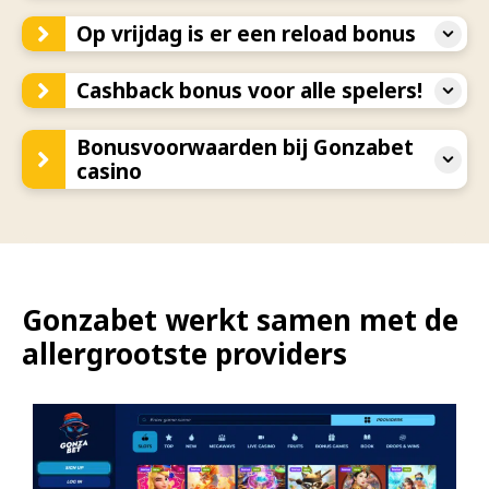
Op vrijdag is er een reload bonus
Elke maandag is er speciaal voor de spelers die er
dol op zijn een echte free spins bonus. Je hoeft
Cashback bonus voor alle spelers!
Wil je liever gewoon centen zien als je geld
maar geld bij te storten om deze te activeren.
bijstort? Elke vrijdag is er een reload bonus die je
Voor deze bonus heb je dus wel een GonzaBet
Bonusvoorwaarden bij Gonzabet
De meeste online casino’s koppelen een cashback
kan activeren. Met een 50% bonus tot 6.000 euro
casino
bonuscode nodig. Je krijgt die niet zomaar cadeau
bonus aan een VIP programma. Maar het Gonza
verdien je elke vrijdag een toffe reload bonus. Als
met een nieuwe storting. De hoogte van je
bet casino houdt het simpel alle spelers maken
De bonusvoorwaarden vond ik vrij standaard en
je dus op vrijdag geld bij stort krijg je bij een
storting bepaalt hoeveel bonusgeld je nou krijgt.
gewoon kans op een cashback. Je krijgt
niet echt extreem of raar ofzo. Je moet je bonus
storting van 100 euro bijvoorbeeld 50 euro
Als je de code: GZFS20 invult en 30 euro stort krijg
bijvoorbeeld elke dinsdag 15% cashback op basis
gewoon 40 keer rondspelen in het casino om deze
cadeau. Kijk dat is toch een lekker begin voor het
Gonzabet werkt samen met de
je 20 gratis spins cadeau. Stort je 45 euro? Dan
van je stortingen en verliezen in de afgelopen
vrij te krijgen. De enige uitzondering is de winst
weekend. Je moet er wel minimaal 40 euro voor
allergrootste providers
vul je de code GZFS50 in en krijg je 50 gratis
week. Verlies je dus helaas deze week geld? Dan
die je maakt met gratis spins. Deze hoef je maar 1
storten en je hoeft er voor de rest geen
spins. Bij een storting van 60 euro vul je de code:
krijg je er 15% voor terug. Je moet wel minimaal
keer rond te spelen. De welkomstbonus heeft
bonuscode voor in te vullen. Onthou dit dus goed
GZFS100 in en krijg je 100 gratis spins. Jouw
recht hebben op 5 euro om de cashback bonus te
voor de rest geen tijdslimiet. Je kan dus helemaal
als je geld wilt bijstorten op de vrijdag.
maandag begint zo in ieder geval goed met een
activeren. Maar in principe is het een prima
zelf bepalen hoeveel tijd je besteed aan het
paar toffe bonussen.