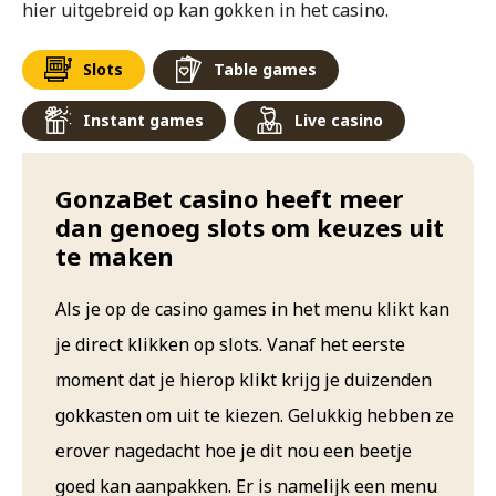
hier uitgebreid op kan gokken in het casino.
Slots
Table games
Instant games
Live casino
GonzaBet casino heeft meer
dan genoeg slots om keuzes uit
te maken
Als je op de casino games in het menu klikt kan
je direct klikken op slots. Vanaf het eerste
moment dat je hierop klikt krijg je duizenden
gokkasten om uit te kiezen. Gelukkig hebben ze
erover nagedacht hoe je dit nou een beetje
goed kan aanpakken. Er is namelijk een menu