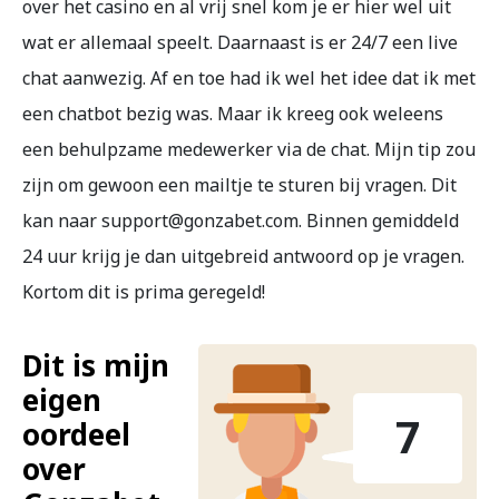
over het casino en al vrij snel kom je er hier wel uit
wat er allemaal speelt. Daarnaast is er 24/7 een live
chat aanwezig. Af en toe had ik wel het idee dat ik met
een chatbot bezig was. Maar ik kreeg ook weleens
een behulpzame medewerker via de chat. Mijn tip zou
zijn om gewoon een mailtje te sturen bij vragen. Dit
kan naar support@gonzabet.com. Binnen gemiddeld
24 uur krijg je dan uitgebreid antwoord op je vragen.
Kortom dit is prima geregeld!
Dit is mijn
eigen
7
oordeel
over