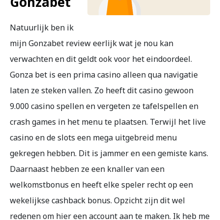
Gonzabet
Natuurlijk ben ik
mijn Gonzabet review eerlijk wat je nou kan
verwachten en dit geldt ook voor het eindoordeel.
Gonza bet is een prima casino alleen qua navigatie
laten ze steken vallen. Zo heeft dit casino gewoon
9.000 casino spellen en vergeten ze tafelspellen en
crash games in het menu te plaatsen. Terwijl het live
casino en de slots een mega uitgebreid menu
gekregen hebben. Dit is jammer en een gemiste kans.
Daarnaast hebben ze een knaller van een
welkomstbonus en heeft elke speler recht op een
wekelijkse cashback bonus. Opzicht zijn dit wel
redenen om hier een account aan te maken. Ik heb me