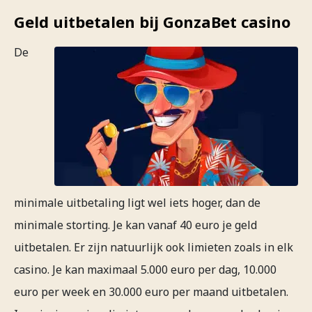
Geld uitbetalen bij GonzaBet casino
De
minimale uitbetaling ligt wel iets hoger, dan de
minimale storting. Je kan vanaf 40 euro je geld
uitbetalen. Er zijn natuurlijk ook limieten zoals in elk
casino. Je kan maximaal 5.000 euro per dag, 10.000
euro per week en 30.000 euro per maand uitbetalen.