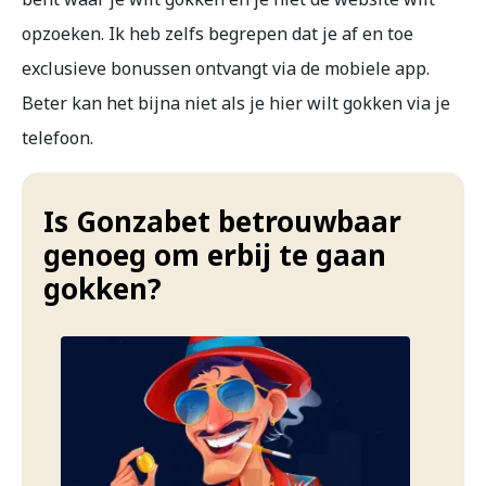
opzoeken. Ik heb zelfs begrepen dat je af en toe
exclusieve bonussen ontvangt via de mobiele app.
Beter kan het bijna niet als je hier wilt gokken via je
telefoon.
Is Gonzabet betrouwbaar
genoeg om erbij te gaan
gokken?