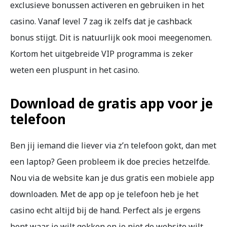
exclusieve bonussen activeren en gebruiken in het
casino. Vanaf level 7 zag ik zelfs dat je cashback
bonus stijgt. Dit is natuurlijk ook mooi meegenomen.
Kortom het uitgebreide VIP programma is zeker
weten een pluspunt in het casino.
Download de gratis app voor je
telefoon
Ben jij iemand die liever via z’n telefoon gokt, dan met
een laptop? Geen probleem ik doe precies hetzelfde.
Nou via de website kan je dus gratis een mobiele app
downloaden. Met de app op je telefoon heb je het
casino echt altijd bij de hand. Perfect als je ergens
bent waar je wilt gokken en je niet de website wilt