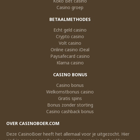
Koko Bet casino
Casino groep
BETAALMETHODES
Echt geld casino
Crypto casino
Volt casino
Online casino iDeal
Paysafecard casino
Klarna casino
CASINO BONUS
Casino bonus
Welkomstbonus casino
Gratis spins
Bonus zonder storting
Casino cashback bonus
OVER CASINOBOER.COM
Deze CasinoBoer heeft het allemaal voor je uitgezocht. Hier