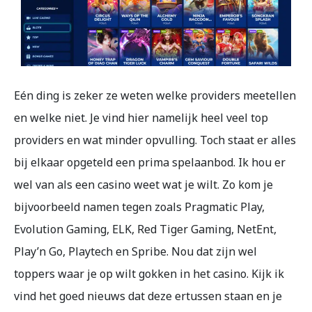
bonus om achter de hand te hebben. Het kan
vrijspelen van je geld. Ik zag dit trouwens ook bij
altijd een keer gebeuren dat je geld verliest en
de reload bonus in het casino. Kortom je kan de
dan is het fijn als er een cashback bonus
tijd nemen om je bonus vrij te spelen uiteindelijk
tegenover staat. De cashback bonus hoef je als
slaag je hier wel in. Het vrijspelen doe je lekker
enige maar 3 keer in te zetten om vrij te spelen.
Eén ding is zeker ze weten welke providers meetellen
op de slots en daarna is het geld van jou.
Ideaal dus als je het geld echt wilt hebben.
en welke niet. Je vind hier namelijk heel veel top
providers en wat minder opvulling. Toch staat er alles
bij elkaar opgeteld een prima spelaanbod. Ik hou er
wel van als een casino weet wat je wilt. Zo kom je
bijvoorbeeld namen tegen zoals Pragmatic Play,
Evolution Gaming, ELK, Red Tiger Gaming, NetEnt,
Play’n Go, Playtech en Spribe. Nou dat zijn wel
toppers waar je op wilt gokken in het casino. Kijk ik
vind het goed nieuws dat deze ertussen staan en je