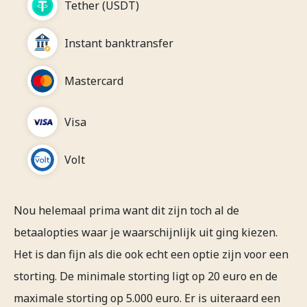
Tether (USDT)
Instant banktransfer
Mastercard
Visa
Volt
Nou helemaal prima want dit zijn toch al de
betaalopties waar je waarschijnlijk uit ging kiezen.
Het is dan fijn als die ook echt een optie zijn voor een
storting. De minimale storting ligt op 20 euro en de
maximale storting op 5.000 euro. Er is uiteraard een