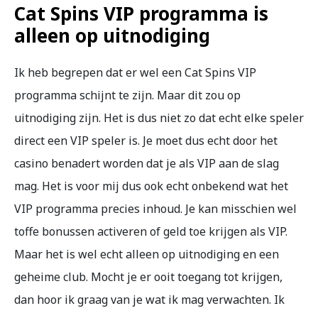
Cat Spins VIP programma is
alleen op uitnodiging
Ik heb begrepen dat er wel een Cat Spins VIP
programma schijnt te zijn. Maar dit zou op
uitnodiging zijn. Het is dus niet zo dat echt elke speler
direct een VIP speler is. Je moet dus echt door het
casino benadert worden dat je als VIP aan de slag
mag. Het is voor mij dus ook echt onbekend wat het
VIP programma precies inhoud. Je kan misschien wel
toffe bonussen activeren of geld toe krijgen als VIP.
Maar het is wel echt alleen op uitnodiging en een
geheime club. Mocht je er ooit toegang tot krijgen,
dan hoor ik graag van je wat ik mag verwachten. Ik