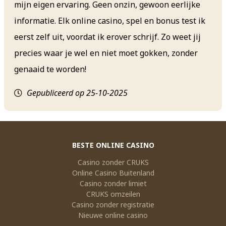
mijn eigen ervaring. Geen onzin, gewoon eerlijke
informatie. Elk online casino, spel en bonus test ik
eerst zelf uit, voordat ik erover schrijf. Zo weet jij
precies waar je wel en niet moet gokken, zonder
genaaid te worden!
Gepubliceerd op 25-10-2025
BESTE ONLINE CASINO
Casino zonder CRUKS
Online Casino Buitenland
Casino zonder limiet
CRUKS omzeilen
Casino zonder registratie
Nieuwe online casino