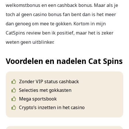
welkomstbonus en een cashback bonus. Maar als je
toch al geen casino bonus fan bent dan is het meer
dan genoeg om mee te gokken. Kortom in mijn
CatSpins review ben ik positief, maar het is zeker
weten geen uitblinker.
Voordelen en nadelen Cat Spins
Zonder VIP status cashback
Selecties met gokkasten
Mega sportsbook
Crypto’s inzetten in het casino