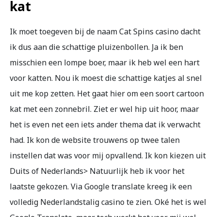
kat
Ik moet toegeven bij de naam Cat Spins casino dacht
ik dus aan die schattige pluizenbollen. Ja ik ben
misschien een lompe boer, maar ik heb wel een hart
voor katten. Nou ik moest die schattige katjes al snel
uit me kop zetten. Het gaat hier om een soort cartoon
kat met een zonnebril. Ziet er wel hip uit hoor, maar
het is even net een iets ander thema dat ik verwacht
had. Ik kon de website trouwens op twee talen
instellen dat was voor mij opvallend. Ik kon kiezen uit
Duits of Nederlands> Natuurlijk heb ik voor het
laatste gekozen. Via Google translate kreeg ik een
volledig Nederlandstalig casino te zien. Oké het is wel