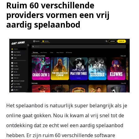
Ruim 60 verschillende
Je krijgt elke week op maandag een cashback van
welkomstbonus in het casino vrij te spelen. De
providers vormen een vrij
10% tot 10.000 euro. Dit wordt berekend over je
welkomstbonus kan je trouwens alleen activeren
aardig spelaanbod
nettoverlies in het casino. Als je dus geld
als je binnen 60 dagen na je registratie je eerste
kwijtraakt krijg je altijd weer een deel terug. Dit
storting plaatst. Je moet je geld 30 keer
is super fijn natuurlijk want zo heb je een klein
rondspelen en je kan per ronde maximaal 5 euro
beetje een garantie bij verlies. Er ligt dan nog
inzetten. Voor mij zijn dit prima standaard
altijd een leuke bonus in het verschiet die je kan
rondspeelvoorwaarden. Het vrijspelen kan
ophalen. Vanaf 0,10 cent keren ze trouwens al uit
trouwens wel alleen op de gokkasten in het
dus zelfs als je verlies niet zo groot was krijg je
casino. Dit kan dus niet op de andere casino
nog geld terug!
spellen. Hou hier dus even rekening mee als je de
Het spelaanbod is natuurlijk super belangrijk als je
bonus activeert.
online gaat gokken. Nou ik kwam al vrij snel tot de
ontdekking dat ze echt wel een aardig spelaanbod
hebben. Er zijn ruim 60 verschillende software