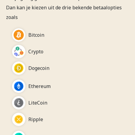
Dan kan je kiezen uit de drie bekende betaalopties
zoals
Bitcoin
Crypto
Dogecoin
Ethereum
LiteCoin
Ripple