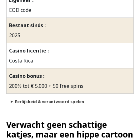
EOD code
Bestaat sinds
2025
Casino licentie
Costa Rica
Casino bonus
200% tot € 5.000 + 50 free spins
Eerlijkheid & verantwoord spelen
Verwacht geen schattige
katjes, maar een hippe cartoon