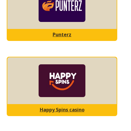
Punterz
Happy Spins casino