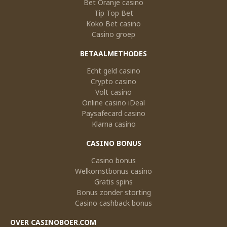
Bet Oranje casino
Tip Top Bet
Koko Bet casino
Casino groep
BETAALMETHODES
Echt geld casino
Crypto casino
Volt casino
Online casino iDeal
Paysafecard casino
Klarna casino
CASINO BONUS
Casino bonus
Welkomstbonus casino
Gratis spins
Bonus zonder storting
Casino cashback bonus
OVER CASINOBOER.COM