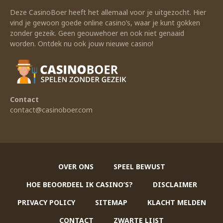
Deze CasinoBoer heeft het allemaal voor je uitgezocht. Hier
vind je gewoon goede online casino’s, waar je kunt gokken
zonder gezeik. Geen geouwehoer en ook niet genaaid
worden. Ontdek nu ook jouw nieuwe casino!
Contact
contact@casinoboer.com
OVER ONS
SPEEL BEWUST
HOE BEOORDEEL IK CASINO’S?
DISCLAIMER
PRIVACY POLICY
SITEMAP
KLACHT MELDEN
CONTACT
ZWARTE LIJST