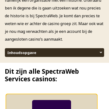
namelijk een organisatie met een historie. Uiteraard
ben ik degene die is gaan uitzoeken wat nou precies
de historie is bij SpectraWeb. Je komt dan precies te
weten wie er achter de casino groep zit. Maar ook wat
je nou mag verwachten als je een account bij de
aangesloten casino’s aanmaakt.
Inhoudsopgave
Dit zijn alle SpectraWeb Services casinos:
Wie is nu eigenlijk SpectraWeb Services?
Dit zijn alle SpectraWeb
Hoe betrouwbaar is SpectraWeb Services?
Services casinos:
Ontdek de SpectraWeb casino's via mijn site
Veelgestelde vragen over SpectraWeb