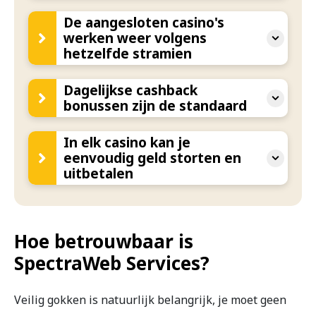
De aangesloten casino's
Heb ik je hierboven nog verteld dat alleen
werken weer volgens
Punterz casino onder Spectra Web Services
hetzelfde stramien
hoort, kan ik nu alweer mijn tekst
Dagelijkse cashback
wegpleuren. Inmiddels hebben ze de halve
Ik heb het natuurlijk al eerder gezien bij het
bonussen zijn de standaard
groep van EverEdge Marketing omgezet
zusterbedrijf van SpectraWeb. Ze hebben
naar deze nieuwe casino groep. Ik heb mijn
één vast stramien en maken alle casino’s
In elk casino kan je
Een kenmerk waar de casino’s bekend om
eenvoudig geld storten en
lijstje hierboven natuurlijk weer voor je
volgens dit stramien. Dit voeren ze bij alle
staan is dat ze allemaal een dagelijkse
uitbetalen
aangevuld zodat je direct ken zien welke
SpectraWeb casinos uit. Dit betekent dat je
cashback bonus hebben. Je kan dus elke dag
goksites nu tot de SpectraWeb Services
altijd wel een vast beeld hebt en elk casino
geld terugkrijgen bij verlies. Dit is dan wel
De SpectraWeb sites staan er ook om
casinos horen.
hetzelfde is. Sterker nog, ze hebben
weer jammer, want je mot er eerst geld voor
bekend dat je er eenvoudig geld kan storten
Hoe betrouwbaar is
allemaal hetzelfde spelaanbod, dezelfde
verliezen voor je iets terugkrijgt. Maar het is
en weer kan uitbetalen. Dit is natuurlijk top,
SpectraWeb Services?
De gasten achter deze groep staan er
navigatie en zelfs dezelfde bonussen. Je
wel fijn om zoiets achter de hand te hebben.
want je wilt als speler graag zo eenvoudig
inmiddels wel lekker om bekend hoor. Zo
weet dus precies wat je kan verwachten als
Veilig gokken is natuurlijk belangrijk, je moet geen
Je weet zo zeker dat je nog iets terugziet van
mogelijk geld op je account storten en
ongeveer elk kwartaal komt er wel een