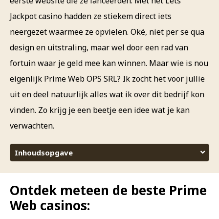
eerste website die ze lanceerden. Met het Lets
Jackpot casino hadden ze stiekem direct iets
neergezet waarmee ze opvielen. Oké, niet per se qua
design en uitstraling, maar wel door een rad van
fortuin waar je geld mee kan winnen. Maar wie is nou
eigenlijk Prime Web OPS SRL? Ik zocht het voor jullie
uit en deel natuurlijk alles wat ik over dit bedrijf kon
vinden. Zo krijg je een beetje een idee wat je kan
verwachten.
Inhoudsopgave
Ontdek meteen de beste Prime Web casinos:
Wie is nou eigenlijk Prime Web OPS?
Ontdek meteen de beste Prime
Prime WEB casino's staan bekend als simpele goksites
Web casinos:
Is Prime Web OPS SRL betrouwbaar?