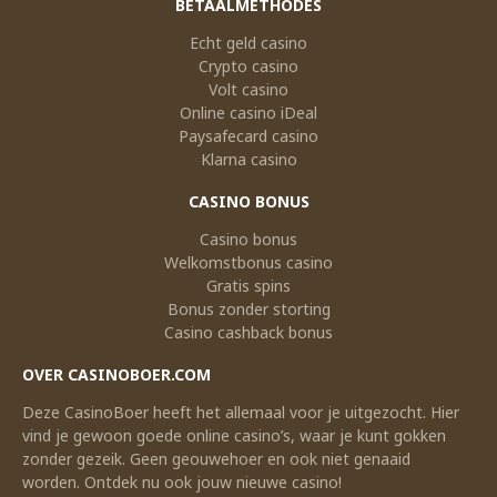
BETAALMETHODES
Echt geld casino
Crypto casino
Volt casino
Online casino iDeal
Paysafecard casino
Klarna casino
CASINO BONUS
Casino bonus
Welkomstbonus casino
Gratis spins
Bonus zonder storting
Casino cashback bonus
OVER CASINOBOER.COM
Deze CasinoBoer heeft het allemaal voor je uitgezocht. Hier
vind je gewoon goede online casino’s, waar je kunt gokken
zonder gezeik. Geen geouwehoer en ook niet genaaid
worden. Ontdek nu ook jouw nieuwe casino!