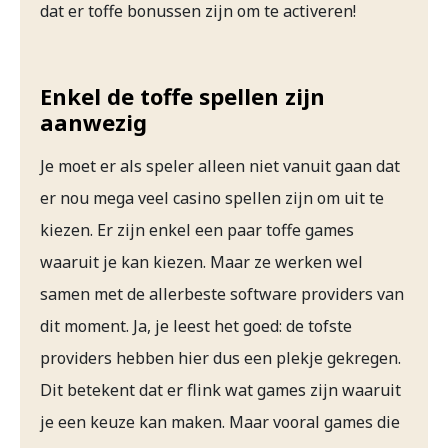
dat er toffe bonussen zijn om te activeren!
Enkel de toffe spellen zijn
aanwezig
Je moet er als speler alleen niet vanuit gaan dat
er nou mega veel casino spellen zijn om uit te
kiezen. Er zijn enkel een paar toffe games
waaruit je kan kiezen. Maar ze werken wel
samen met de allerbeste software providers van
dit moment. Ja, je leest het goed: de tofste
providers hebben hier dus een plekje gekregen.
Dit betekent dat er flink wat games zijn waaruit
je een keuze kan maken. Maar vooral games die