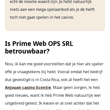
echt de moeite waard zijn. Je hebt natuurlijk
niets aan een mega spelaanbod als je de helft
toch niet gaat spelen in het casino.
Is Prime Web OPS SRL
betrouwbaar?
Nou, ik kan me goed voorstellen dat je hier als speler
effe je vraagtekens bij hebt. Vooral omdat het bedrijf
dus gevestigd is in Costa Rica, ook al heeft het een
Anjouan casino licentie
. Maar geen zorgen, ik heb
goed nieuws, want ik heb Prime Web natuurlijk wel
uitgebreid getest. Ik kwam er al snel achter dat het