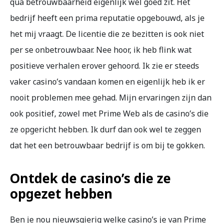
qua betrouwbaarheid eigenlijk wel goed zit. Het
bedrijf heeft een prima reputatie opgebouwd, als je
het mij vraagt. De licentie die ze bezitten is ook niet
per se onbetrouwbaar. Nee hoor, ik heb flink wat
positieve verhalen erover gehoord. Ik zie er steeds
vaker casino’s vandaan komen en eigenlijk heb ik er
nooit problemen mee gehad. Mijn ervaringen zijn dan
ook positief, zowel met Prime Web als de casino’s die
ze opgericht hebben. Ik durf dan ook wel te zeggen
dat het een betrouwbaar bedrijf is om bij te gokken.
Ontdek de casino’s die ze
opgezet hebben
Ben je nou nieuwsgierig welke casino’s je van Prime